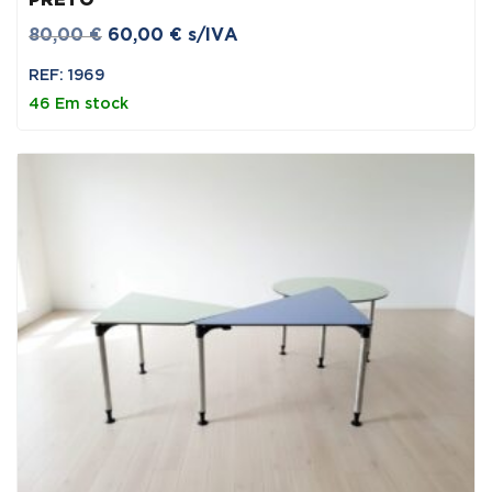
PRETO
O
O
80,00
€
60,00
€
s/IVA
preço
preço
REF: 1969
original
atual
46 Em stock
era:
é:
80,00 €.
60,00 €.