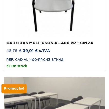
CADEIRAS MULTIUSOS AL.400 PP – CINZA
O
O
48,76
€
39,01
€
s/IVA
preço
preço
REF: CAD.AL.400-PP.CNZ.STK42
original
atual
31 Em stock
era:
é:
48,76 €.
39,01 €.
Promoção!