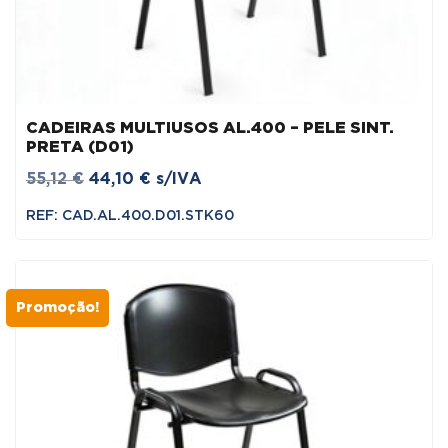
CADEIRAS MULTIUSOS AL.400 – PELE SINT.
PRETA (D01)
O
O
55,12
€
44,10
€
s/IVA
preço
preço
REF: CAD.AL.400.D01.STK60
original
atual
era:
é:
55,12 €.
44,10 €.
Promoção!