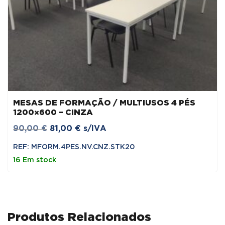
MESAS DE FORMAÇÃO / MULTIUSOS 4 PÉS
1200×600 – CINZA
O
O
90,00
€
81,00
€
s/IVA
preço
preço
REF: MFORM.4PES.NV.CNZ.STK20
original
atual
16 Em stock
era:
é:
90,00 €.
81,00 €.
Produtos Relacionados