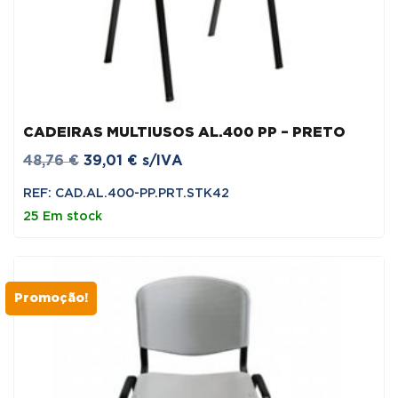
CADEIRAS MULTIUSOS AL.400 PP – PRETO
O
O
48,76
€
39,01
€
s/IVA
preço
preço
REF: CAD.AL.400-PP.PRT.STK42
original
atual
25 Em stock
era:
é:
48,76 €.
39,01 €.
Promoção!