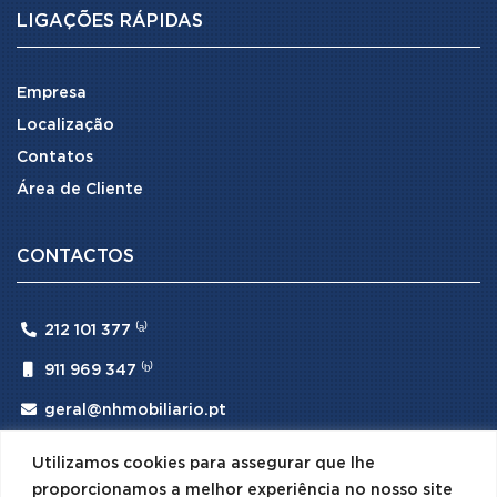
LIGAÇÕES RÁPIDAS
Empresa
Localização
Contatos
Área de Cliente
CONTACTOS

212 101 377 ⁽ᵃ⁾

911 969 347 ⁽ᵇ⁾

geral@nhmobiliario.pt
⁽ᵃ⁾ (Chamada para rede fixa nacional)
Utilizamos cookies para assegurar que lhe
⁽ᵇ⁾ (Chamada para rede móvel nacional)
proporcionamos a melhor experiência no nosso site