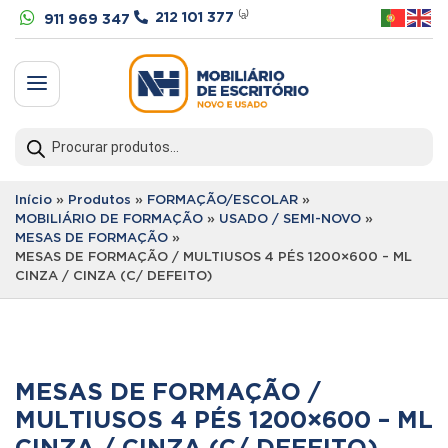


212 101 377
⁽ᵃ⁾
911 969 347
a
Products
search
Início
»
Produtos
»
FORMAÇÃO/ESCOLAR
»
MOBILIÁRIO DE FORMAÇÃO
»
USADO / SEMI-NOVO
»
MESAS DE FORMAÇÃO
»
MESAS DE FORMAÇÃO / MULTIUSOS 4 PÉS 1200×600 – ML
CINZA / CINZA (C/ DEFEITO)
MESAS DE FORMAÇÃO /
MULTIUSOS 4 PÉS 1200×600 – ML