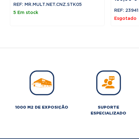
preço
preço
REF: MR.MULT.NET.CNZ.STK05
original
atual
REF: 23941
5 Em stock
era:
é:
Esgotado
219,00 €.
197,10 €.
1000 M2 DE EXPOSIÇÃO
SUPORTE
ESPECIALIZADO