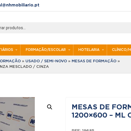
al@nhmobiliario.pt
IÁRIOS
FORMAÇÃO/ESCOLAR
HOTELARIA
CLÍNICO/
 FORMAÇÃO
»
USADO / SEMI-NOVO
»
MESAS DE FORMAÇÃO
»
INZA MESCLADO / CINZA
MESAS DE FORM
1200×600 – ML
REF:
19685