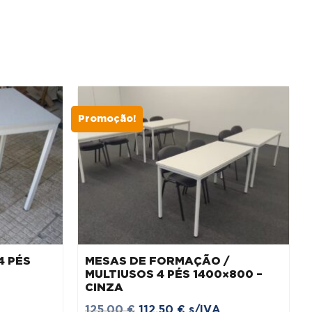
Promoção!
4 PÉS
MESAS DE FORMAÇÃO /
MULTIUSOS 4 PÉS 1400×800 –
CINZA
O
O
125,00
€
112,50
€
s/IVA