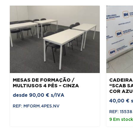
MESAS DE FORMAÇÃO /
CADEIR
MULTIUSOS 4 PÉS – CINZA
“SCAB S
COR AZU
desde
90,00
€
s/IVA
40,00
€
REF: MFORM.4PES.NV
REF: 15538
9 Em stock