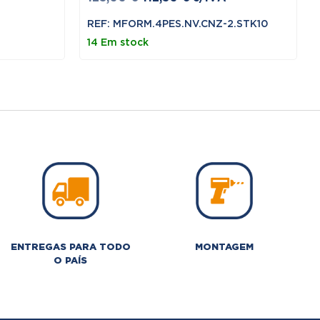
preço
preço
REF: MFORM.4PES.NV.CNZ-2.STK10
original
atual
14 Em stock
era:
é:
125,00 €.
112,50 €.
ENTREGAS PARA TODO
MONTAGEM
O PAÍS