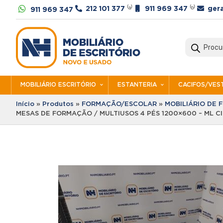




212 101 377
⁽ᵃ⁾
911 969 347
⁽ᵇ⁾
ger
911 969 347
Products
search
MOBILIÁRIO ESCRITÓRIO
ESTANTERIA
CACIFOS/VEST
Início
»
Produtos
»
FORMAÇÃO/ESCOLAR
»
MOBILIÁRIO DE
MESAS DE FORMAÇÃO / MULTIUSOS 4 PÉS 1200×600 – ML C