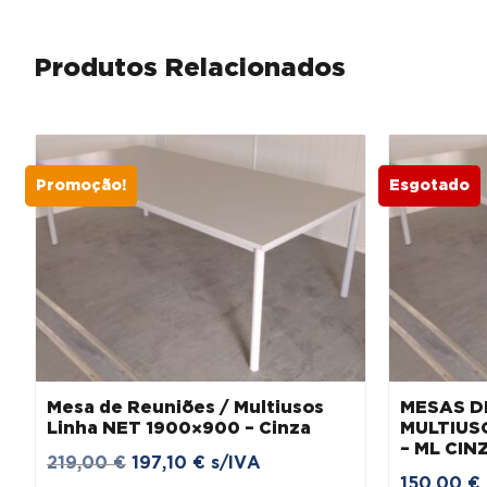
Produtos Relacionados
Promoção!
Esgotado
Mesa de Reuniões / Multiusos
MESAS D
Linha NET 1900×900 – Cinza
MULTIUS
– ML CIN
O
O
219,00
€
197,10
€
s/IVA
150,00
€