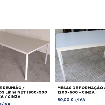
E REUNIÃO /
MESAS DE FORMAÇÃO 
OS Linha NET 1900×900
1200×600 – CINZA
ZA / CINZA
60,00
€
s/IVA
s/IVA