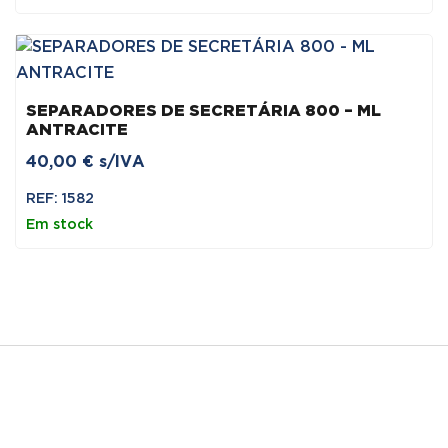
era:
é:
75,00 €.
60,00 €.
SEPARADORES DE SECRETÁRIA 800 – ML
ANTRACITE
40,00
€
s/IVA
REF: 1582
Em stock