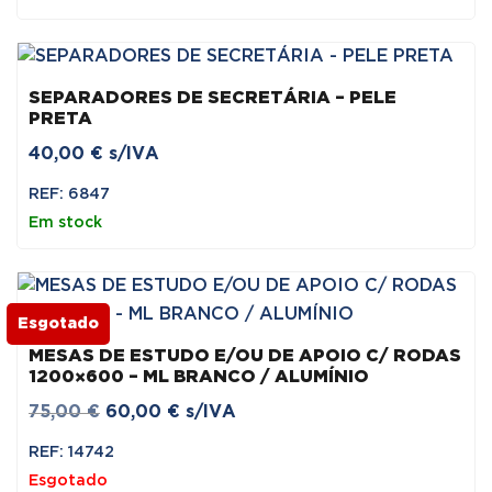
SEPARADORES DE SECRETÁRIA – PELE
PRETA
40,00
€
s/IVA
REF: 6847
Em stock
Esgotado
MESAS DE ESTUDO E/OU DE APOIO C/ RODAS
1200×600 – ML BRANCO / ALUMÍNIO
O
O
75,00
€
60,00
€
s/IVA
preço
preço
REF: 14742
original
atual
Esgotado