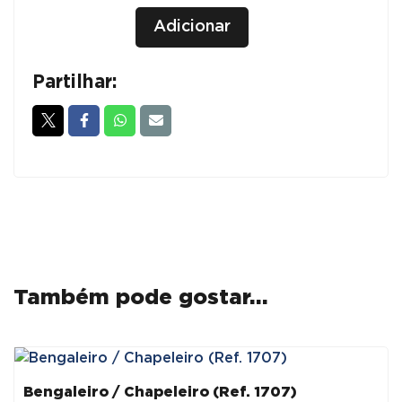
Quantidade
+
Adicionar
de
-
ARMÁRIOS
BASTIDORES
Partilhar:
DE
REDE
P/
SERVIDORES
770x600
-
CINZA
Também pode gostar…
Bengaleiro / Chapeleiro (Ref. 1707)