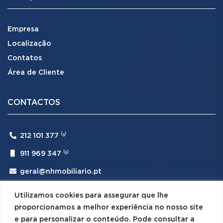
Empresa
Localização
Contatos
Área de Cliente
CONTACTOS

212 101 377 ⁽ᵃ⁾

911 969 347 ⁽ᵇ⁾

geral@nhmobiliario.pt
⁽ᵃ⁾ (Chamada para rede fixa nacional)
Utilizamos cookies para assegurar que lhe
⁽ᵇ⁾ (Chamada para rede móvel nacional)
proporcionamos a melhor experiência no nosso site
e para personalizar o conteúdo. Pode consultar a