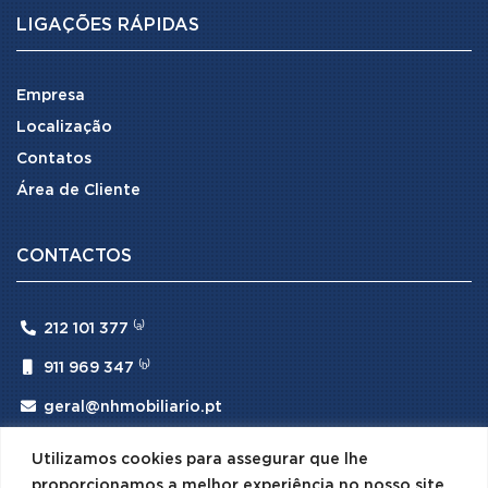
LIGAÇÕES RÁPIDAS
Empresa
Localização
Contatos
Área de Cliente
CONTACTOS

212 101 377 ⁽ᵃ⁾

911 969 347 ⁽ᵇ⁾

geral@nhmobiliario.pt
⁽ᵃ⁾ (Chamada para rede fixa nacional)
Utilizamos cookies para assegurar que lhe
⁽ᵇ⁾ (Chamada para rede móvel nacional)
proporcionamos a melhor experiência no nosso site