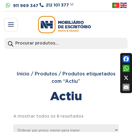


212 101 377
⁽ᵃ⁾
911 969 347
a
Products
search
Fac
Início
/
Produtos
/
Produtos etiquetados
Wh
com “Actiu”
X
Actiu
Ema
Ordenado
A mostrar todos os 8 resultados
por
preço: