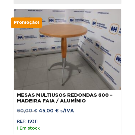
menor
para
maior
Promoção!
MESAS MULTIUSOS REDONDAS 600 –
MADEIRA FAIA / ALUMÍNIO
O
O
60,00
€
45,00
€
s/IVA
preço
preço
REF: 19311
original
atual
1 Em stock