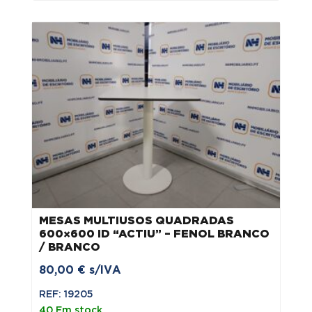
era:
é:
60,00 €.
45,00 €.
MESAS MULTIUSOS QUADRADAS
600×600 ID “ACTIU” – FENOL BRANCO
/ BRANCO
80,00
€
s/IVA
REF: 19205
40 Em stock