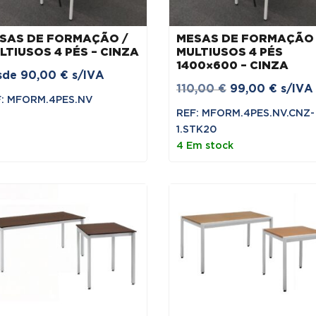
SAS DE FORMAÇÃO /
MESAS DE FORMAÇÃO 
LTIUSOS 4 PÉS – CINZA
MULTIUSOS 4 PÉS
1400×600 – CINZA
sde
90,00
€
s/IVA
O
O
110,00
€
99,00
€
s/IVA
F: MFORM.4PES.NV
preço
preço
REF: MFORM.4PES.NV.CNZ-
original
atual
1.STK20
era:
é:
4 Em stock
110,00 €.
99,00 