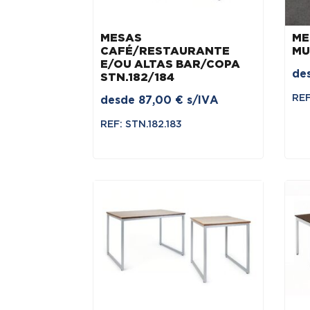
MESAS
ME
CAFÉ/RESTAURANTE
MU
E/OU ALTAS BAR/COPA
de
STN.182/184
RE
desde
87,00
€
s/IVA
REF: STN.182.183