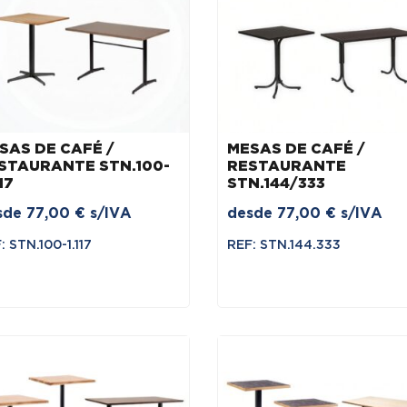
SAS DE CAFÉ /
MESAS DE CAFÉ /
STAURANTE STN.100-
RESTAURANTE
17
STN.144/333
sde
77,00
€
s/IVA
desde
77,00
€
s/IVA
: STN.100-1.117
REF: STN.144.333