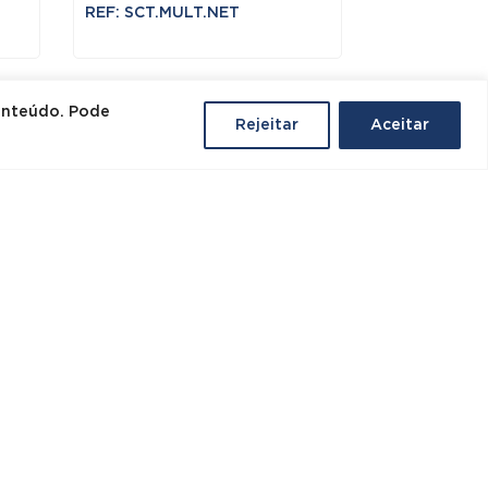
REF: SCT.MULT.NET
conteúdo. Pode
Rejeitar
Aceitar
MESAS DE CAFÉ /
RESTAURANTE
A
STN.191/192
desde
130,00
€
s/IVA
REF: STN.191.192