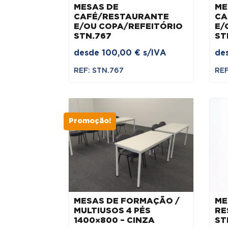
MESAS DE
ME
CAFÉ/RESTAURANTE
CA
E/OU COPA/REFEITÓRIO
E/
STN.767
ST
desde
100,00
€
s/IVA
de
REF: STN.767
REF
Promoção!
MESAS DE FORMAÇÃO /
ME
MULTIUSOS 4 PÉS
RE
1400×800 – CINZA
ST