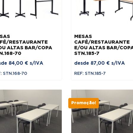
SAS
MESAS
FÉ/RESTAURANTE
CAFÉ/RESTAURANTE
OU ALTAS BAR/COPA
E/OU ALTAS BAR/COP
N.168-70
STN.185-7
sde
84,00
€
s/IVA
desde
87,00
€
s/IVA
: STN.168-70
REF: STN.185-7
Promoção!