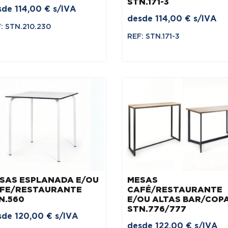
STN.171-3
sde
114,00
€
s/IVA
desde
114,00
€
s/IVA
: STN.210.230
REF: STN.171-3
SAS ESPLANADA E/OU
MESAS
FE/RESTAURANTE
CAFÉ/RESTAURANTE
N.560
E/OU ALTAS BAR/COP
STN.776/777
sde
120,00
€
s/IVA
desde
122,00
€
s/IVA