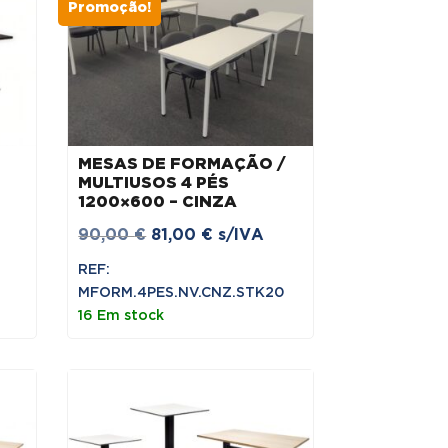
Promoção!
MESAS DE FORMAÇÃO /
MULTIUSOS 4 PÉS
1200×600 – CINZA
O
O
90,00
€
81,00
€
s/IVA
preço
preço
REF:
original
atual
MFORM.4PES.NV.CNZ.STK20
era:
é:
16 Em stock
90,00 €.
81,00 €.