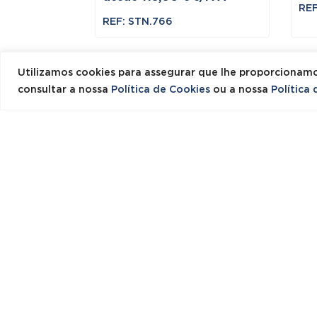
REF
REF: STN.766
Utilizamos cookies para assegurar que lhe proporcionamo
consultar a nossa
Política de Cookies
ou a nossa
Política
Promoção!
Pro
Mesas Copa / Refeitório
ME
Articuladas 1800×800 –
MU
Cinza
16
O
O
148,20
€
125,97
€
s/IVA
14
preço
preço
REF: MCR.ART.CNZ.STK10
REF
original
atual
5 Em stock
3.S
era:
é:
3 E