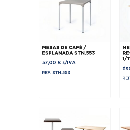
menor
para
maior
MESAS DE CAFÉ /
ME
ESPLANADA STN.553
RE
1/1
57,00
€
s/IVA
de
REF: STN.553
REF