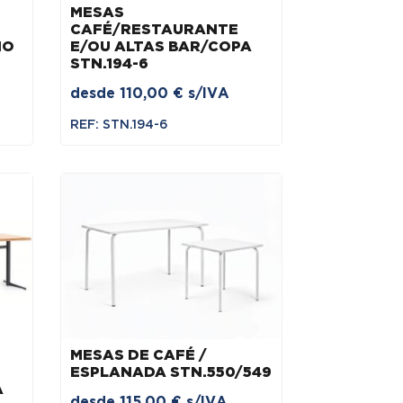
MESAS
CAFÉ/RESTAURANTE
IO
E/OU ALTAS BAR/COPA
STN.194-6
desde
110,00
€
s/IVA
REF: STN.194-6
MESAS DE CAFÉ /
ESPLANADA STN.550/549
A
desde
115,00
€
s/IVA