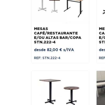
MESAS
ME
CAFÉ/RESTAURANTE
CA
E/OU ALTAS BAR/COPA
E/
STN.222-4
ST
desde
82,00
€
s/IVA
de
REF: STN.222-4
REF