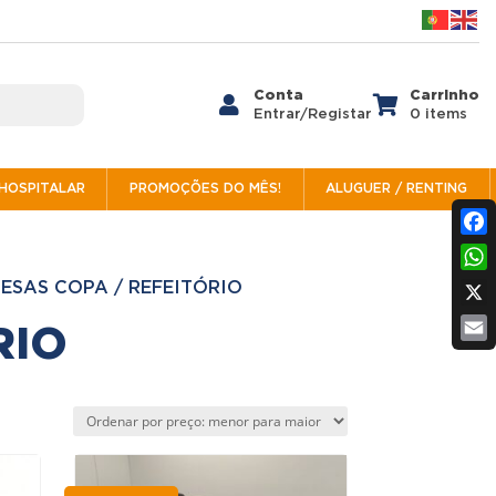
Conta
Carrinho


Entrar/Registar
0 items
/HOSPITALAR
PROMOÇÕES DO MÊS!
ALUGUER / RENTING
Fac
Wh
ESAS COPA / REFEITÓRIO
X
RIO
Ema