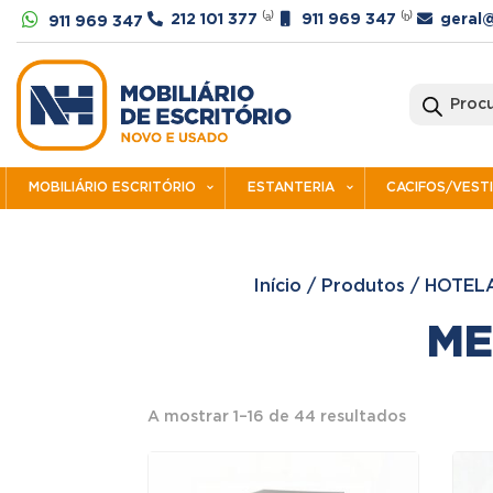




212 101 377
⁽ᵃ⁾
911 969 347
⁽ᵇ⁾
geral@
911 969 347
Products
search
MOBILIÁRIO ESCRITÓRIO
ESTANTERIA
CACIFOS/VEST
Início
/
Produtos
/
HOTEL
ME
Ordenado
A mostrar 1–16 de 44 resultados
por
preço: