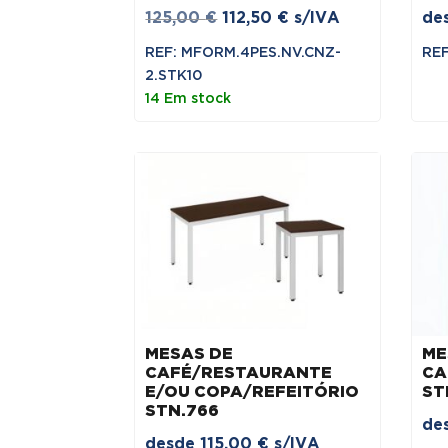
O
O
125,00
€
112,50
€
s/IVA
de
preço
preço
REF: MFORM.4PES.NV.CNZ-
REF
original
atual
2.STK10
era:
é:
14 Em stock
125,00 €.
112,50 €.
MESAS DE
ME
CAFÉ/RESTAURANTE
CA
E/OU COPA/REFEITÓRIO
ST
STN.766
de
desde
115,00
€
s/IVA