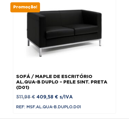
Promoção!
SOFÁ / MAPLE DE ESCRITÓRIO
AL.QUA-B DUPLO – PELE SINT. PRETA
(D01)
O
O
511,98
€
409,58
€
s/IVA
preço
preço
REF: MSF.AL.QUA-B.DUPLO.D01
original
atual
era:
é:
511,98 €.
409,58 €.