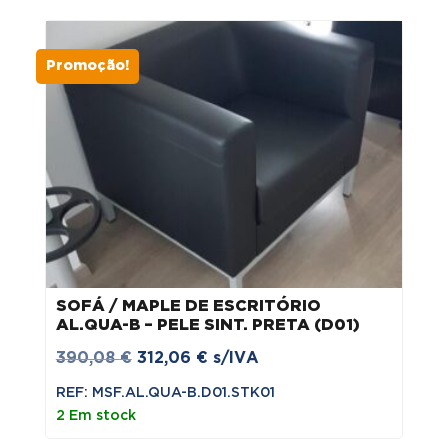
Promoção!
SOFÁ / MAPLE DE ESCRITÓRIO
AL.QUA-B – PELE SINT. PRETA (D01)
O
O
390,08
€
312,06
€
s/IVA
preço
preço
REF: MSF.AL.QUA-B.D01.STK01
original
atual
2 Em stock
era:
é: