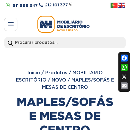


212 101 377
⁽ᵃ⁾
911 969 347
a
Products
search
Fac
Início
/
Produtos
/
MOBILIÁRIO
Wh
ESCRITÓRIO
/
NOVO
/
MAPLES/SOFÁS E
X
MESAS DE CENTRO
Ema
MAPLES/SOFÁS
E MESAS DE