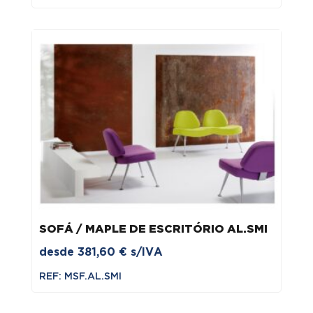
era:
é:
390,08 €.
312,06 €.
SOFÁ / MAPLE DE ESCRITÓRIO AL.SMI
desde
381,60
€
s/IVA
REF: MSF.AL.SMI