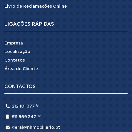
Livro de Reclamações Online
LIGAÇÕES RÁPIDAS
Empresa
Localização
Contatos
Área de Cliente
CONTACTOS

212 101 377 ⁽ᵃ⁾

911 969 347 ⁽ᵇ⁾

geral@nhmobiliario.pt