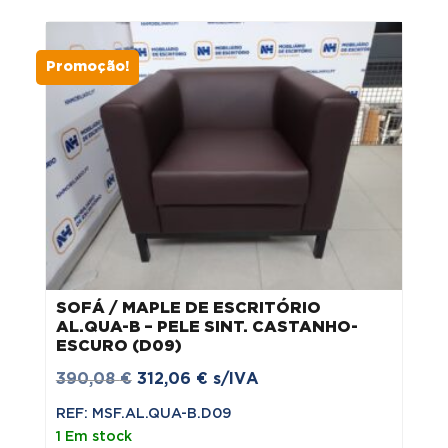
390,08 €.
312,06 €.
Promoção!
SOFÁ / MAPLE DE ESCRITÓRIO
AL.QUA-B – PELE SINT. CASTANHO-
ESCURO (D09)
O
O
390,08
€
312,06
€
s/IVA
preço
preço
REF: MSF.AL.QUA-B.D09
original
atual
1 Em stock