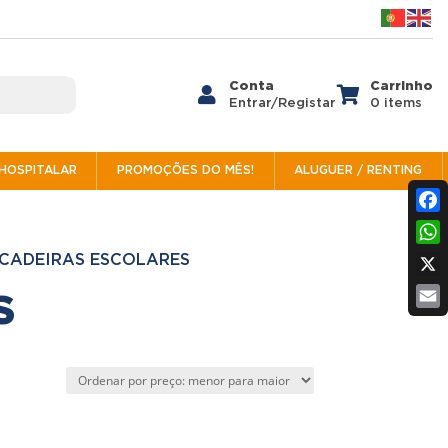
Conta
Carrinho


Entrar/Registar
0 items
/HOSPITALAR
PROMOÇÕES DO MÊS!
ALUGUER / RENTING
Fac
Wh
CADEIRAS ESCOLARES
X
S
Ema