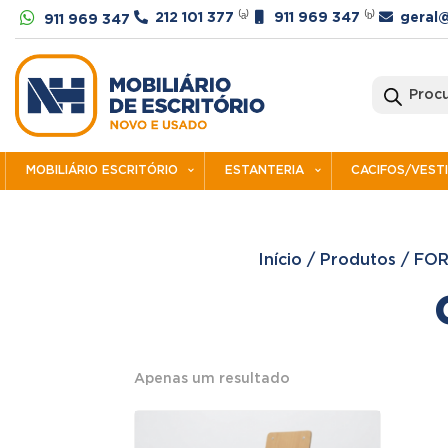




212 101 377
⁽ᵃ⁾
911 969 347
⁽ᵇ⁾
geral@
911 969 347
Products
search
MOBILIÁRIO ESCRITÓRIO
ESTANTERIA
CACIFOS/VEST
Início
/
Produtos
/
FO
Apenas um resultado