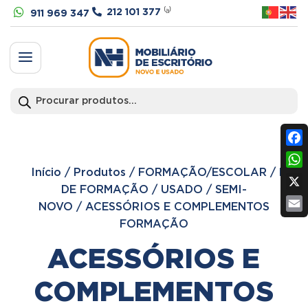


212 101 377
⁽ᵃ⁾
911 969 347
a
Products
search
Fac
Início
/
Produtos
/
FORMAÇÃO/ESCOLAR
/
MOBI
Wh
DE FORMAÇÃO
/
USADO / SEMI-
X
NOVO
/
ACESSÓRIOS E COMPLEMENTOS
Ema
FORMAÇÃO
ACESSÓRIOS E
COMPLEMENTOS