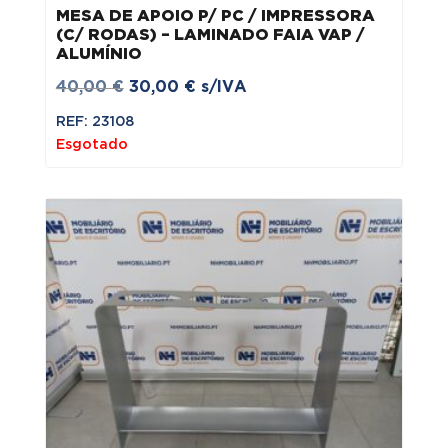
MESA DE APOIO P/ PC / IMPRESSORA
(C/ RODAS) – LAMINADO FAIA VAP /
ALUMÍNIO
O
O
40,00
€
30,00
€
s/IVA
preço
preço
REF: 23108
original
atual
Esgotado
era:
é:
40,00 €.
30,00 €.