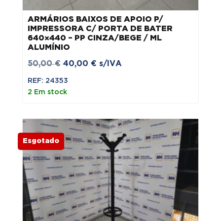
ARMÁRIOS BAIXOS DE APOIO P/
IMPRESSORA C/ PORTA DE BATER
640×440 – PP CINZA/BEGE / ML
ALUMÍNIO
O
O
50,00
€
40,00
€
s/IVA
preço
preço
REF: 24353
original
atual
2 Em stock
era:
é:
50,00 €.
40,00 €.
Esgotado