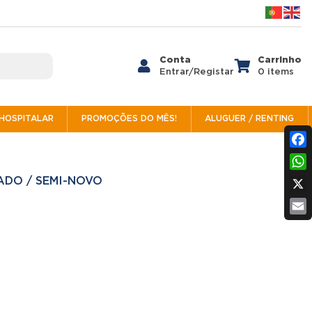
Conta
Carrinho


Entrar/Registar
0 items
/HOSPITALAR
PROMOÇÕES DO MÊS!
ALUGUER / RENTING
Fac
Wh
ADO / SEMI-NOVO
X
Ema