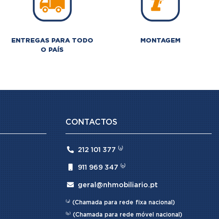
ENTREGAS PARA TODO
MONTAGEM
O PAÍS
CONTACTOS

212 101 377 ⁽ᵃ⁾

911 969 347 ⁽ᵇ⁾

geral@nhmobiliario.pt
⁽ᵃ⁾ (Chamada para rede fixa nacional)
⁽ᵇ⁾ (Chamada para rede móvel nacional)