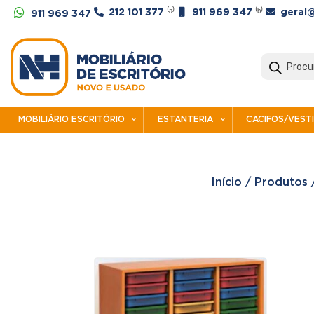




212 101 377
⁽ᵃ⁾
911 969 347
⁽ᵇ⁾
geral@
911 969 347
Products
search
MOBILIÁRIO ESCRITÓRIO
ESTANTERIA
CACIFOS/VEST
Início
/
Produtos