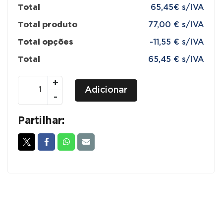
Total
65,45€ s/IVA
Total produto
77,00 € s/IVA
Total opções
-11,55 € s/IVA
Total
65,45 € s/IVA
Quantidade
+
Adicionar
de
-
MESAS
DE
Partilhar:
CAFÉ
/
RESTAURANTE
STN.144/333