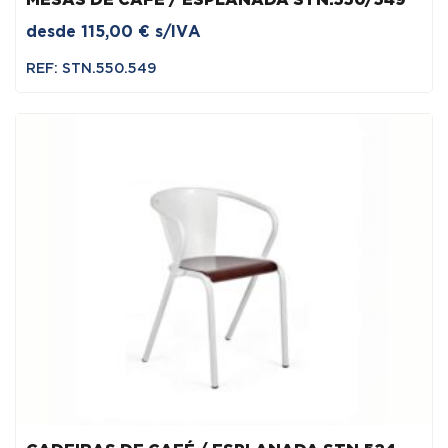
MESAS DE CAFÉ / ESPLANADA STN.550/549
desde
115,00
€
s/IVA
REF: STN.550.549