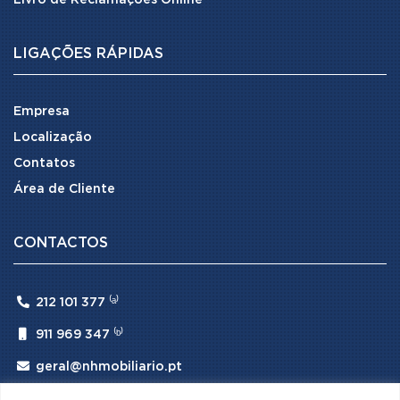
LIGAÇÕES RÁPIDAS
Empresa
Localização
Contatos
Área de Cliente
CONTACTOS

212 101 377 ⁽ᵃ⁾

911 969 347 ⁽ᵇ⁾

geral@nhmobiliario.pt
⁽ᵃ⁾ (Chamada para rede fixa nacional)