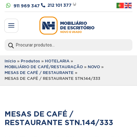


212 101 377
⁽ᵃ⁾
911 969 347
a
Products
search
Início
»
Produtos
»
HOTELARIA
»
MOBILIÁRIO DE CAFÉ/RESTAURAÇÃO
»
NOVO
»
MESAS DE CAFÉ / RESTAURANTE
»
MESAS DE CAFÉ / RESTAURANTE STN.144/333
MESAS DE CAFÉ /
RESTAURANTE STN.144/333