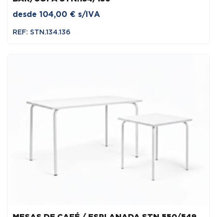
desde
104,00
€
s/IVA
REF: STN.134.136