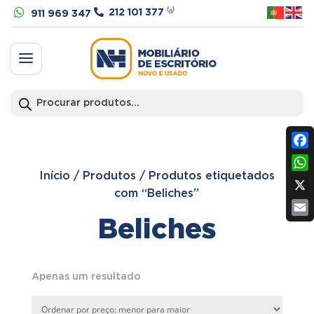


212 101 377
⁽ᵃ⁾
911 969 347
a
Products
search
Fac
Início
/
Produtos
/
Produtos etiquetados
Wh
com “Beliches”
X
Beliches
Ema
Apenas um resultado