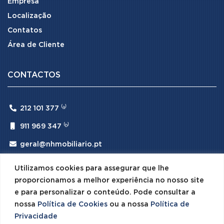
Empresa
Localização
Contatos
Área de Cliente
CONTACTOS

212 101 377 ⁽ᵃ⁾

911 969 347 ⁽ᵇ⁾

geral@nhmobiliario.pt
⁽ᵃ⁾ (Chamada para rede fixa nacional)
Utilizamos cookies para assegurar que lhe
⁽ᵇ⁾ (Chamada para rede móvel nacional)
proporcionamos a melhor experiência no nosso site
e para personalizar o conteúdo. Pode consultar a
nossa
Política de Cookies
ou a nossa
Política de
Privacidade