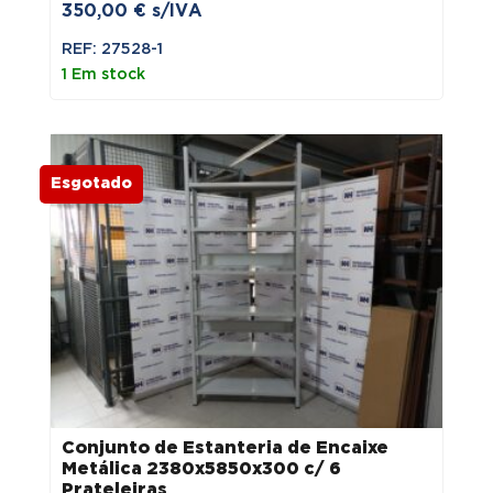
350,00
€
s/IVA
REF: 27528-1
1 Em stock
Esgotado
Conjunto de Estanteria de Encaixe
Metálica 2380x5850x300 c/ 6
Prateleiras