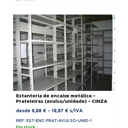
through
11,22 €
Estanteria de encaixe metálica –
Prateleiras (avulso/unidade) – CINZA
Price
desde
8,88
€
–
18,87
€
s/IVA
range:
REF: EST-ENC-PRAT-AVULSO-UNID-1
8,88 €
Em stock