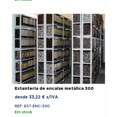
through
41,77 €
Estanteria de encaixe metálica 300
desde
33,22
€
s/IVA
REF: EST-ENC-300
Em stock