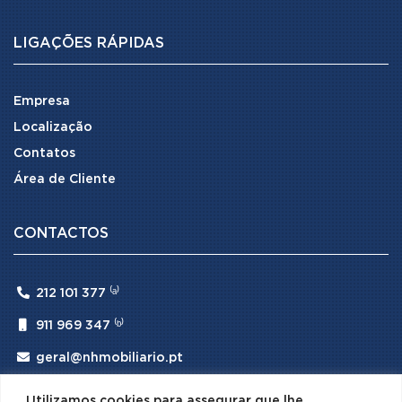
LIGAÇÕES RÁPIDAS
Empresa
Localização
Contatos
Área de Cliente
CONTACTOS

212 101 377 ⁽ᵃ⁾

911 969 347 ⁽ᵇ⁾

geral@nhmobiliario.pt
⁽ᵃ⁾ (Chamada para rede fixa nacional)
Utilizamos cookies para assegurar que lhe