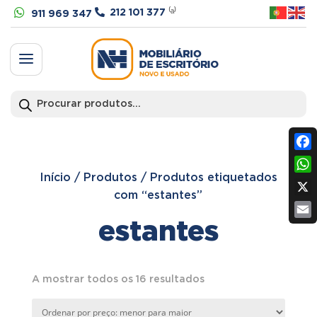


212 101 377
⁽ᵃ⁾
911 969 347
a
Products
search
Fac
Início
/
Produtos
/
Produtos etiquetados
Wh
com “estantes”
X
estantes
Ema
Ordenado
A mostrar todos os 16 resultados
por
preço: