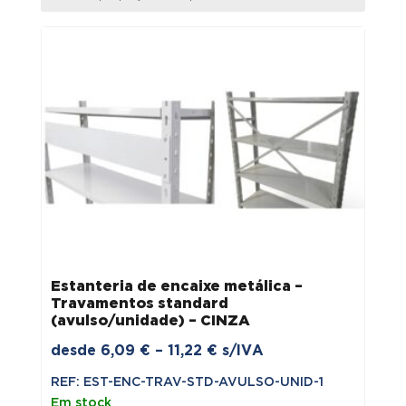
menor
para
maior
Estanteria de encaixe metálica –
Travamentos standard
(avulso/unidade) – CINZA
Price
desde
6,09
€
–
11,22
€
s/IVA
range:
REF: EST-ENC-TRAV-STD-AVULSO-UNID-1
6,09 €
Em stock