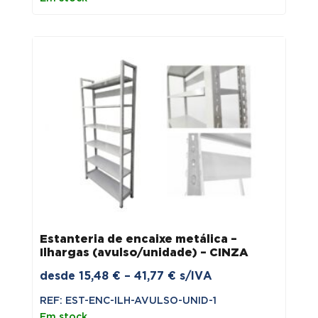
through
18,87 €
Estanteria de encaixe metálica –
Ilhargas (avulso/unidade) – CINZA
Price
desde
15,48
€
–
41,77
€
s/IVA
range:
REF: EST-ENC-ILH-AVULSO-UNID-1
15,48 €
Em stock