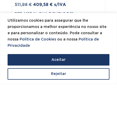
O
O
511,98
€
409,58
€
s/IVA
preço
preço
REF: MSF.AL.QUA-B.DUPLO.D01
original
atual
Utilizamos cookies para assegurar que lhe
era:
é:
proporcionamos a melhor experiência no nosso site
511,98 €.
409,58 €.
e para personalizar o conteúdo. Pode consultar a
nossa
Política de Cookies
ou a nossa
Política de
Privacidade
Aceitar
Rejeitar



Produtos
0 items
Conta
1000 M2 DE EXPOSIÇÃO
SUPORTE
ESPECIALIZADO