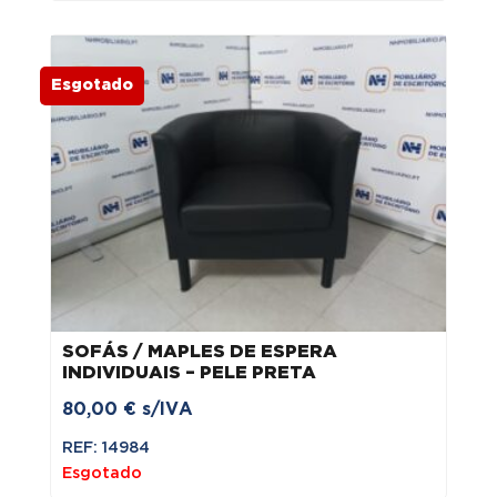
era:
é:
80,00 €.
60,00 €.
Esgotado
SOFÁS / MAPLES DE ESPERA
INDIVIDUAIS – PELE PRETA
80,00
€
s/IVA
REF: 14984
Esgotado