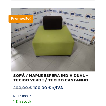
Promoção!
SOFÁ / MAPLE ESPERA INDIVIDUAL –
TECIDO VERDE / TECIDO CASTANHO
O
O
200,00
€
100,00
€
s/IVA
preço
preço
REF: 18883
original
atual
1 Em stock