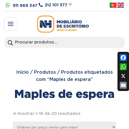


212 101 377
⁽ᵃ⁾
911 969 347
a
Products
search
Fac
Início
/
Produtos
/
Produtos etiquetados
Wh
com “Maples de espera”
X
Maples de espera
Ema
Ordenado
A mostrar 1–16 de 20 resultados
por
preço: