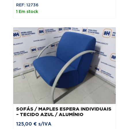
preço
preço
REF: 12736
original
atual
1 Em stock
era:
é:
150,00 €.
120,00 €.
SOFÁS / MAPLES ESPERA INDIVIDUAIS
– TECIDO AZUL / ALUMÍNIO
125,00
€
s/IVA