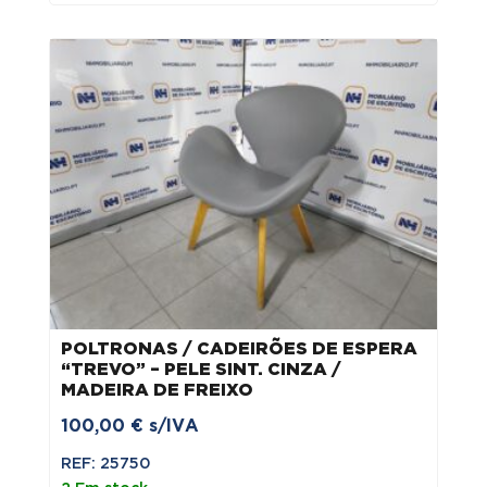
era:
é:
200,00 €.
100,00 €.
POLTRONAS / CADEIRÕES DE ESPERA
“TREVO” – PELE SINT. CINZA /
MADEIRA DE FREIXO
100,00
€
s/IVA
REF: 25750