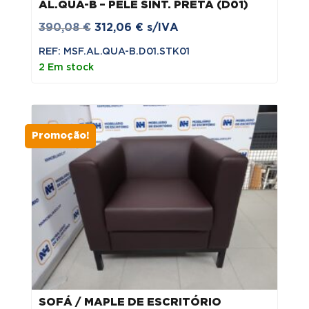
AL.QUA-B – PELE SINT. PRETA (D01)
O
O
390,08
€
312,06
€
s/IVA
preço
preço
REF: MSF.AL.QUA-B.D01.STK01
original
atual
2 Em stock
era:
é:
390,08 €.
312,06 €.
Promoção!
SOFÁ / MAPLE DE ESCRITÓRIO