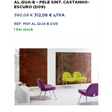
AL.QUA-B – PELE SINT. CASTANHO-
ESCURO (D09)
O
O
390,08
€
312,06
€
s/IVA
preço
preço
REF: MSF.AL.QUA-B.D09
original
atual
1 Em stock
era:
é:
390,08 €.
312,06 €.