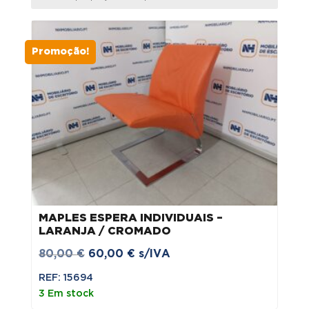
menor
para
maior
Promoção!
MAPLES ESPERA INDIVIDUAIS –
LARANJA / CROMADO
O
O
80,00
€
60,00
€
s/IVA
preço
preço
REF: 15694
original
atual
3 Em stock