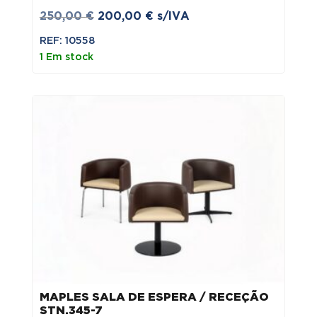
O
O
250,00
€
200,00
€
s/IVA
preço
preço
REF: 10558
original
atual
1 Em stock
era:
é:
250,00 €.
200,00 €.
MAPLES SALA DE ESPERA / RECEÇÃO
STN.345-7