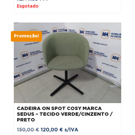
original
atual
Esgotado
era:
é:
150,00 €.
120,00 €.
Promoção!
CADEIRA ON SPOT COSY MARCA
SEDUS – TECIDO VERDE/CINZENTO /
PRETO
O
O
150,00
€
120,00
€
s/IVA