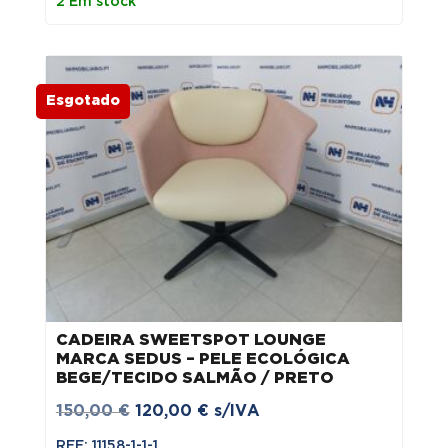
2 Em stock
Esgotado
CADEIRA SWEETSPOT LOUNGE
MARCA SEDUS – PELE ECOLÓGICA
BEGE/TECIDO SALMÃO / PRETO
O
O
150,00
€
120,00
€
s/IVA
preço
preço
REF: 11158-1-1-1