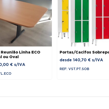
 Reunião Linha ECO
Portas/Cacifos Sobrep
l ou Oval
desde
140,70
€
s/IVA
0,00
€
s/IVA
REF: VST.PT.SOB
VL.ECO