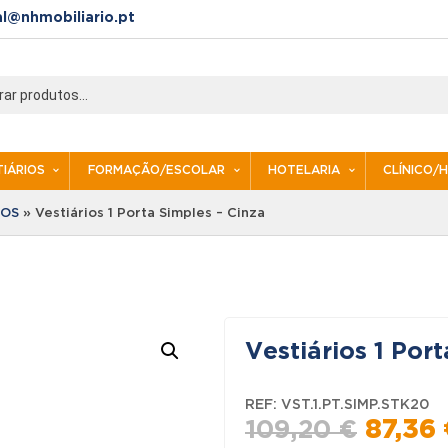
al@nhmobiliario.pt
IÁRIOS
FORMAÇÃO/ESCOLAR
HOTELARIA
CLÍNICO/
IOS
»
Vestiários 1 Porta Simples – Cinza
Vestiários 1 Por
REF:
VST.1.PT.SIMP.STK20
O
109,20
€
87,36