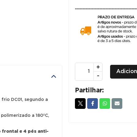
preço
----------------------------------------
origin
era:
109,20
Quantidade
+
Adicion
de
-
Vestiários
1
Partilhar:
Porta
 frio DC01, segundo a
Simples
-
polimerizado a 180ºC,
Cinza
frontal e 4 pés anti-