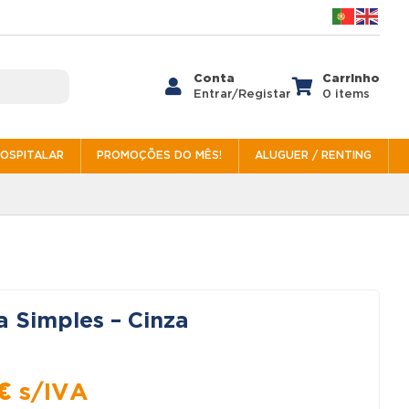
Conta
Carrinho


Entrar/Registar
0 items
HOSPITALAR
PROMOÇÕES DO MÊS!
ALUGUER / RENTING
ta Simples – Cinza
O
€
s/IVA