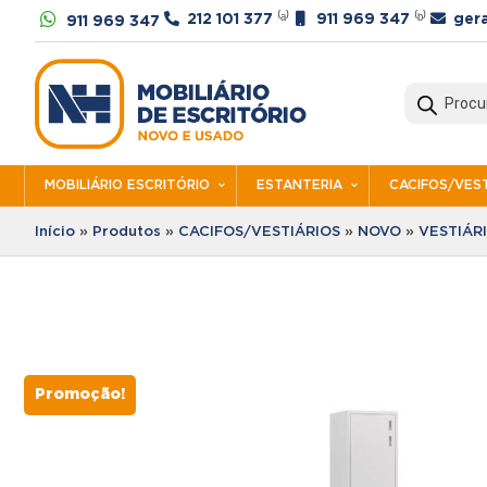




212 101 377
⁽ᵃ⁾
911 969 347
⁽ᵇ⁾
ger
911 969 347
Products
search
MOBILIÁRIO ESCRITÓRIO
ESTANTERIA
CACIFOS/VEST
Início
»
Produtos
»
CACIFOS/VESTIÁRIOS
»
NOVO
»
VESTIÁR
Promoção!