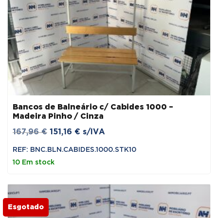
Bancos de Balneário c/ Cabides 1000 –
Madeira Pinho / Cinza
O
O
167,96
€
151,16
€
s/IVA
preço
preço
REF: BNC.BLN.CABIDES.1000.STK10
original
atual
10 Em stock
era:
é:
167,96 €.
151,16 €.
Esgotado