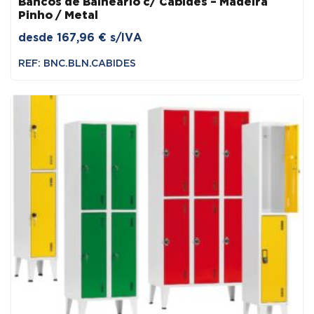
Bancos de Balneário c/ Cabides – Madeira
Pinho / Metal
desde
167,96
€
s/IVA
REF: BNC.BLN.CABIDES