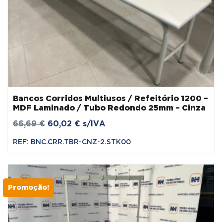
Bancos Corridos Multiusos / Refeitório 1200 –
MDF Laminado / Tubo Redondo 25mm – Cinza
O
O
66,69
€
60,02
€
s/IVA
preço
preço
REF: BNC.CRR.TBR-CNZ-2.STK00
original
atual
era:
é:
66,69 €.
60,02 €.
Promoção!