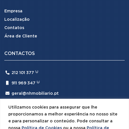
Empresa
Localização
Contatos
Área de Cliente
CONTACTOS

212 101 377 ⁽ᵃ⁾

911 969 347 ⁽ᵇ⁾

geral@nhmobiliario.pt
⁽ᵃ⁾ (Chamada para rede fixa nacional)
Utilizamos cookies para assegurar que lhe
⁽ᵇ⁾ (Chamada para rede móvel nacional)
proporcionamos a melhor experiência no nosso site
e para personalizar o conteúdo. Pode consultar a
nossa
Política de Cookies
ou a nossa
Política de