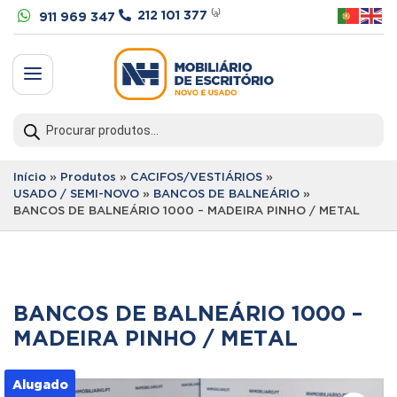


212 101 377
⁽ᵃ⁾
911 969 347
a
Products
search
Início
»
Produtos
»
CACIFOS/VESTIÁRIOS
»
USADO / SEMI-NOVO
»
BANCOS DE BALNEÁRIO
»
BANCOS DE BALNEÁRIO 1000 – MADEIRA PINHO / METAL
BANCOS DE BALNEÁRIO 1000 –
MADEIRA PINHO / METAL
Alugado