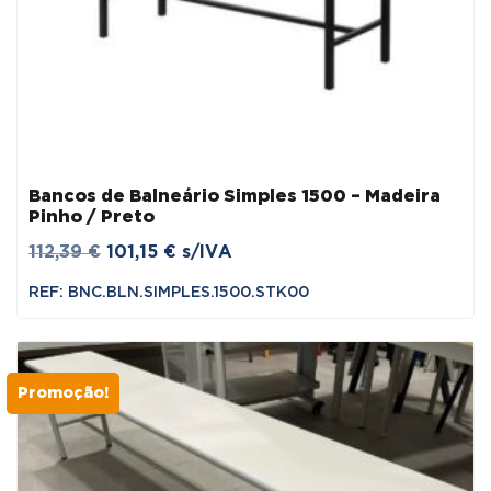
Bancos de Balneário Simples 1500 – Madeira
Pinho / Preto
O
O
112,39
€
101,15
€
s/IVA
preço
preço
REF: BNC.BLN.SIMPLES.1500.STK00
original
atual
era:
é:
112,39 €.
101,15 €.
Promoção!