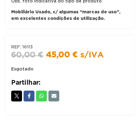
Obs. foto indicativa do tipo de produto.
Mobiliário Usado, c/ algumas “marcas de uso”,
em excelentes condições de utilização.
REF:
16113
O
O
60,00
€
45,00
€
s/IVA
preço
preço
original
atual
Esgotado
era:
é:
Partilhar:
60,00 €.
45,00 €.