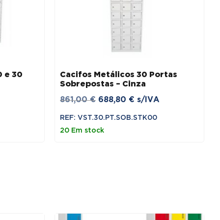
0 e 30
Cacifos Metálicos 30 Portas
Sobrepostas – Cinza
O
O
861,00
€
688,80
€
s/IVA
preço
preço
REF: VST.30.PT.SOB.STK00
original
atual
20 Em stock
era:
é:
861,00 €.
688,80 €.