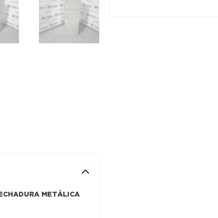
PORTA
(FECHADURA
METÁLICA
P/
CADEADO)
-
CINZA
FECHADURA METÁLICA