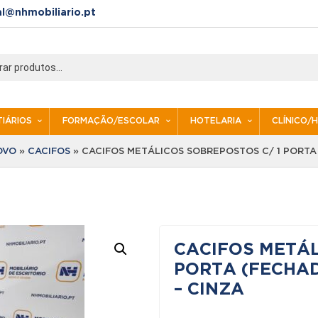
al@nhmobiliario.pt
IÁRIOS
FORMAÇÃO/ESCOLAR
HOTELARIA
CLÍNICO/
OVO
»
CACIFOS
»
CACIFOS METÁLICOS SOBREPOSTOS C/ 1 PORTA
CACIFOS METÁL
PORTA (FECHA
– CINZA