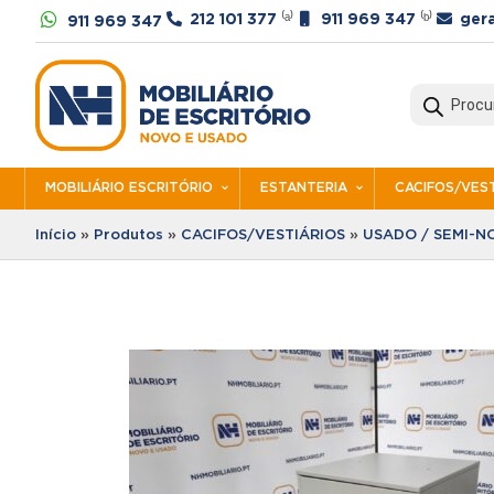




212 101 377
⁽ᵃ⁾
911 969 347
⁽ᵇ⁾
ger
911 969 347
Products
search
MOBILIÁRIO ESCRITÓRIO
ESTANTERIA
CACIFOS/VEST
Início
»
Produtos
»
CACIFOS/VESTIÁRIOS
»
USADO / SEMI-N