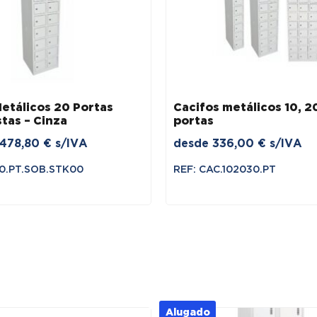
etálicos 20 Portas
Cacifos metálicos 10, 2
tas – Cinza
portas
O
O
478,80
€
s/IVA
desde
336,00
€
s/IVA
preço
preço
20.PT.SOB.STK00
REF: CAC.102030.PT
original
atual
era:
é:
598,50 €.
478,80 €.
Alugado