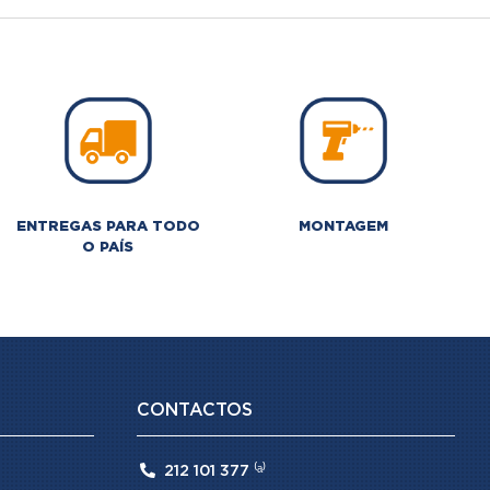
ENTREGAS PARA TODO
MONTAGEM
O PAÍS
CONTACTOS

212 101 377 ⁽ᵃ⁾