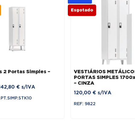
Esgotado
s 2 Portas Simples –
VESTIÁRIOS METÁLICO
PORTAS SIMPLES 1700
– CINZA
O
O
142,80
€
s/IVA
120,00
€
s/IVA
preço
preço
.PT.SIMP.STK10
original
atual
REF: 9822
era:
é:
178,50 €.
142,80 €.