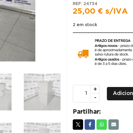
REF:
24734
25,00
€
s/IVA
2 em stock
----------------------------------------
Quantidade
+
Adicion
de
-
CACIFOS
METÁLICOS
Partilhar:
SOBREPOSTOS
C/
1