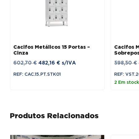
Cacifos Metálicos 15 Portas –
Cacifos M
Cinza
Sobrepos
O
O
602,70
€
482,16
€
s/IVA
598,50
€
preço
preço
REF: CAC.15.PT.STK01
REF: VST.
original
atual
2 Em stock
era:
é:
602,70 €.
482,16 €.
Produtos Relacionados