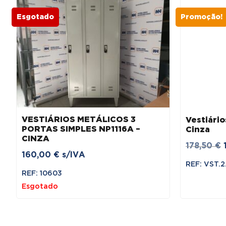
Esgotado
Promoção!
VESTIÁRIOS METÁLICOS 3
Vestiário
PORTAS SIMPLES NP1116A –
Cinza
CINZA
178,50
€
160,00
€
s/IVA
REF: VST.2
REF: 10603
Esgotado