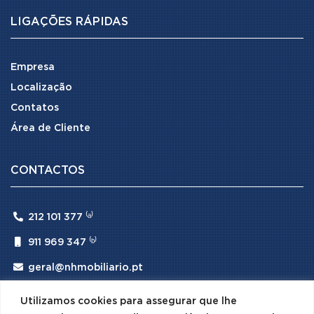
LIGAÇÕES RÁPIDAS
Empresa
Localização
Contatos
Área de Cliente
CONTACTOS

212 101 377 ⁽ᵃ⁾

911 969 347 ⁽ᵇ⁾

geral@nhmobiliario.pt
⁽ᵃ⁾ (Chamada para rede fixa nacional)
Utilizamos cookies para assegurar que lhe
⁽ᵇ⁾ (Chamada para rede móvel nacional)