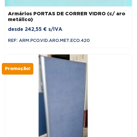
Armários PORTAS DE CORRER VIDRO (c/ aro
metálico)
desde
242,55
€
s/IVA
REF: ARM.PCO.VID.ARO.MET.ECO.420
Promoção!