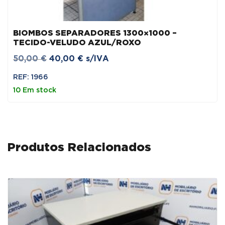
BIOMBOS SEPARADORES 1300×1000 –
TECIDO-VELUDO AZUL/ROXO
O
O
50,00
€
40,00
€
s/IVA
preço
preço
REF: 1966
original
atual
10 Em stock
era:
é:
50,00 €.
40,00 €.
Produtos Relacionados