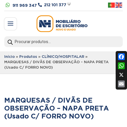


212 101 377
⁽ᵃ⁾
911 969 347
a
Products
search
Início
»
Produtos
»
CLÍNICO/HOSPITALAR
»
MARQUESAS / DIVÃS DE OBSERVAÇÃO – NAPA PRETA
Fac
(Usado C/ FORRO NOVO)
Wh
X
Ema
MARQUESAS / DIVÃS DE
OBSERVAÇÃO – NAPA PRETA
(Usado C/ FORRO NOVO)