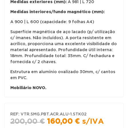
Medidas exteriores (mm):
A 981 | L 720
Medidas interiores/fundo magnético (mm):
A 900 | L 600 (capacidade: 9 folhas A4)
Superfície magnética de aço lacado (p/ utilização
c/ ímanes. Não incluídos). A porta resistente em
acrílico, proporciona uma excelente visibilidade do
material apresentado. Profundidade útil interna:
18mm. Profundidade total: 35mm. C/ fechadura e
fornecida c/ 2 chaves.
Estrutura em alumínio ovalizado 30mm, c/ cantos
em PVC.
Mobiliário NOVO.
REF:
VTR.SMG.PBT.ACR.ALU-1.STK02
O
O
200,00
€
160,00
€
s/IVA