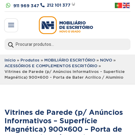


212 101 377
⁽ᵃ⁾
911 969 347
a
Products
search
Início
»
Produtos
»
MOBILIÁRIO ESCRITÓRIO
»
NOVO
»
ACESSÓRIOS E COMPLEMENTOS ESCRITÓRIO
»
Vitrines de Parede (p/ Anúncios Informativos – Superfície
Magnética) 900×600 – Porta de Bater Acrílico / Alumínio
Vitrines de Parede (p/ Anúncios
Informativos – Superfície
Magnética) 900×600 – Porta de