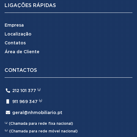
LIGAÇÕES RÁPIDAS
Empresa
Localização
Contatos
Área de Cliente
CONTACTOS

212 101 377 ⁽ᵃ⁾

911 969 347 ⁽ᵇ⁾

geral@nhmobiliario.pt
⁽ᵃ⁾ (Chamada para rede fixa nacional)
⁽ᵇ⁾ (Chamada para rede móvel nacional)