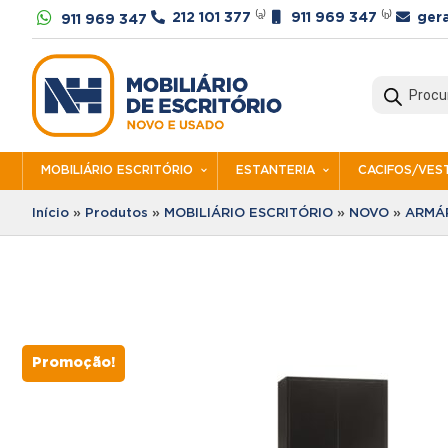




212 101 377
⁽ᵃ⁾
911 969 347
⁽ᵇ⁾
ger
911 969 347
Products
search
MOBILIÁRIO ESCRITÓRIO
ESTANTERIA
CACIFOS/VEST
Início
»
Produtos
»
MOBILIÁRIO ESCRITÓRIO
»
NOVO
»
ARMÁR
Promoção!