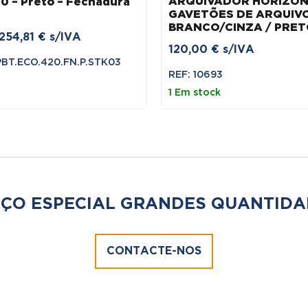
ARQUIVADOR HORIZON
0 – Preto – Fechadura
GAVETÕES DE ARQUIVO
BRANCO/CINZA / PRE
O
O
254,81
€
s/IVA
120,00
€
s/IVA
preço
preço
PBT.ECO.420.FN.P.STK03
original
atual
REF: 10693
era:
é:
1 Em stock
299,78 €.
254,81 €.
ÇO ESPECIAL GRANDES QUANTIDA
CONTACTE-NOS