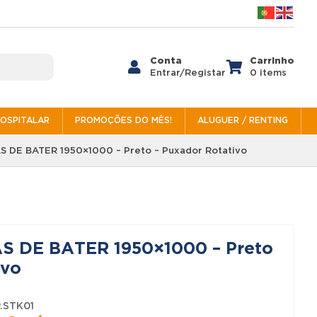
Conta
Carrinho


Entrar/Registar
0 items
HOSPITALAR
PROMOÇÕES DO MÊS!
ALUGUER / RENTING
S DE BATER 1950×1000 – Preto – Puxador Rotativo
S DE BATER 1950×1000 – Preto
ivo
.STK01