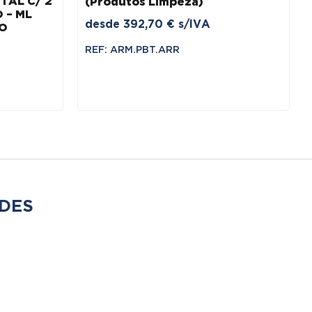
TAL C/ 2
(Produtos Limpeza)
 – ML
desde
392,70
€
s/IVA
TO
REF: ARM.PBT.ARR
DES