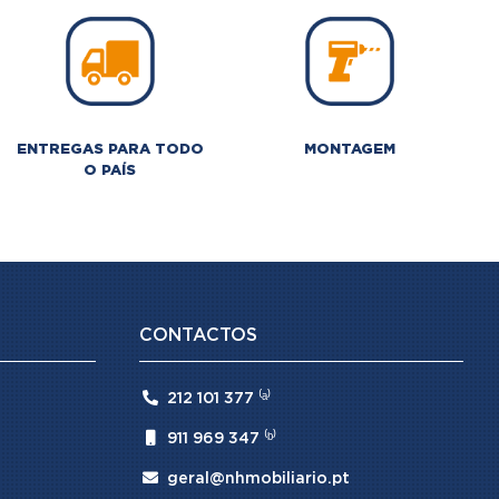
ENTREGAS PARA TODO
MONTAGEM
O PAÍS
CONTACTOS

212 101 377 ⁽ᵃ⁾

911 969 347 ⁽ᵇ⁾

geral@nhmobiliario.pt