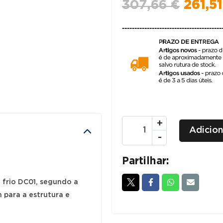
O
307,66
€
261,5
preço
----------------------------------------
origin
era:
307,6
Quantidade
+
Adicion
de
-
Armários
PORTAS
Partilhar:
DE
 frio DC01, segundo a
BATER
 para a estrutura e
1950x1000
-
Preto