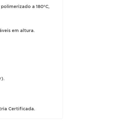
-
polimerizado a 180ºC,
Puxador
Rotativo
áveis em altura.
.
).
ria Certificada.