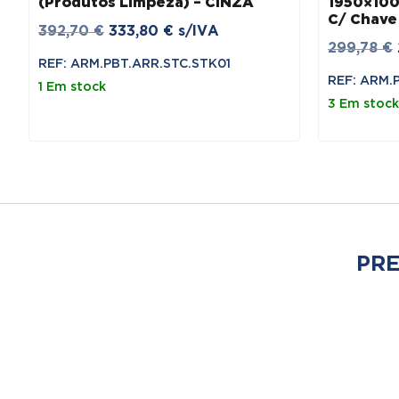
(Produtos Limpeza) – CINZA
1950×100
C/ Chave
O
O
392,70
€
333,80
€
s/IVA
299,78
€
preço
preço
REF: ARM.PBT.ARR.STC.STK01
original
atual
REF: ARM.
1 Em stock
era:
é:
3 Em stock
392,70 €.
333,80 €.
PRE