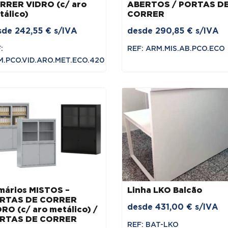
RRER VIDRO (c/ aro
ABERTOS / PORTAS D
tálico)
CORRER
sde
242,55
€
s/IVA
desde
290,85
€
s/IVA
:
REF: ARM.MIS.AB.PCO.ECO
.PCO.VID.ARO.MET.ECO.420
mários MISTOS –
Linha LKO Balcão
RTAS DE CORRER
desde
431,00
€
s/IVA
RO (c/ aro metálico) /
RTAS DE CORRER
REF: BAT-LKO