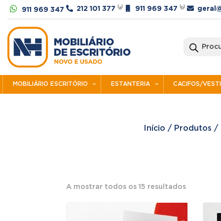




212 101 377
⁽ᵃ⁾
911 969 347
⁽ᵇ⁾
geral@
911 969 347
Products
search
MOBILIÁRIO ESCRITÓRIO
ESTANTERIA
CACIFOS/VEST
Início
/
Produtos
/
Ordenad
A mostrar todos os 15 resultados
por
preço: