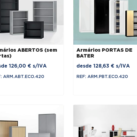
mários ABERTOS (sem
Armários PORTAS DE
rtas)
BATER
sde
126,00
€
s/IVA
desde
128,63
€
s/IVA
: ARM.ABT.ECO.420
REF: ARM.PBT.ECO.420