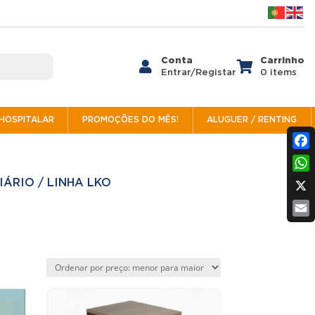
Conta
Carrinho


Entrar/Registar
0 items
/HOSPITALAR
PROMOÇÕES DO MÊS!
ALUGUER / RENTING
Fac
Wh
IÁRIO
/
LINHA LKO
X
Ema