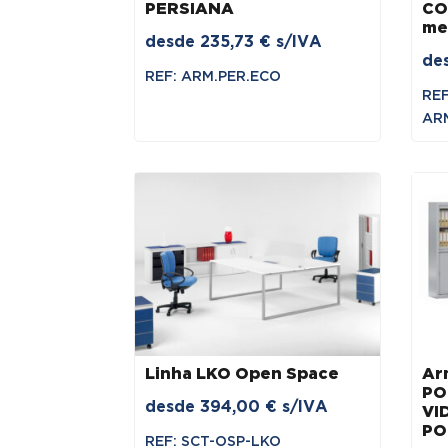
PERSIANA
CO
me
desde
235,73
€
s/IVA
de
REF: ARM.PER.ECO
REF
ARM
Linha LKO Open Space
Ar
PO
desde
394,00
€
s/IVA
VID
PO
REF: SCT-OSP-LKO