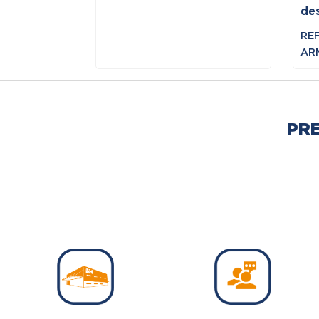
de
REF
ARM
PR