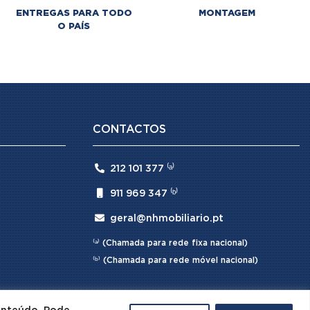
ENTREGAS PARA TODO
MONTAGEM
O PAÍS
CONTACTOS

212 101 377 ⁽ᵃ⁾

911 969 347 ⁽ᵇ⁾

geral@nhmobiliario.pt
⁽ᵃ⁾ (Chamada para rede fixa nacional)
⁽ᵇ⁾ (Chamada para rede móvel nacional)