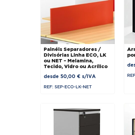
menor
para
maior
Painéis Separadores /
Ar
Divisórias Linha ECO, LK
po
ou NET – Melamina,
de
Tecido, Vidro ou Acrílico
REF
desde
50,00
€
s/IVA
REF: SEP-ECO-LK-NET