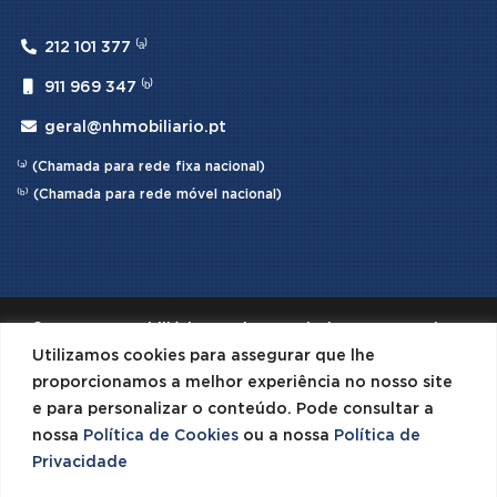

212 101 377 ⁽ᵃ⁾

911 969 347 ⁽ᵇ⁾

geral@nhmobiliario.pt
⁽ᵃ⁾ (Chamada para rede fixa nacional)
⁽ᵇ⁾ (Chamada para rede móvel nacional)
© 2026 NH Mobiliário · Todos os Direitos Reservados ·
Desenvolvido por
SPOT Digital
Utilizamos cookies para assegurar que lhe
proporcionamos a melhor experiência no nosso site



e para personalizar o conteúdo. Pode consultar a
Produtos
0 items
Conta
nossa
Política de Cookies
ou a nossa
Política de
Privacidade