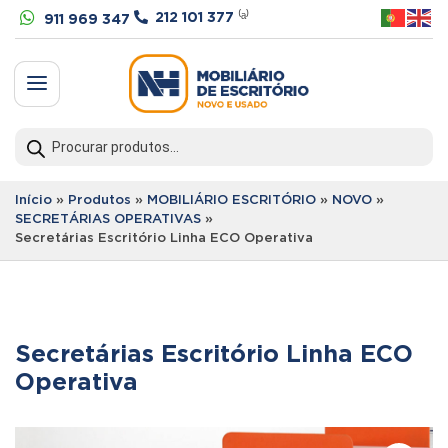


212 101 377
⁽ᵃ⁾
911 969 347
a
Products
search
Início
»
Produtos
»
MOBILIÁRIO ESCRITÓRIO
»
NOVO
»
SECRETÁRIAS OPERATIVAS
»
Secretárias Escritório Linha ECO Operativa
Secretárias Escritório Linha ECO
Operativa