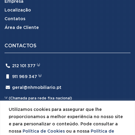
Empresa
Localização
Contatos
Área de Cliente
CONTACTOS

212 101 377 ⁽ᵃ⁾

911 969 347 ⁽ᵇ⁾

geral@nhmobiliario.pt
⁽ᵃ⁾ (Chamada para rede fixa nacional)
⁽ᵇ⁾ (Chamada para rede móvel nacional)
Utilizamos cookies para assegurar que lhe
proporcionamos a melhor experiência no nosso site
e para personalizar o conteúdo. Pode consultar a
nossa
Política de Cookies
ou a nossa
Política de