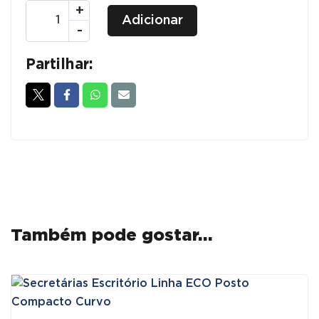
Quantidade
+
Adicionar
de
-
Secretárias
Escritório
Partilhar:
Linha
UNI
Também pode gostar…