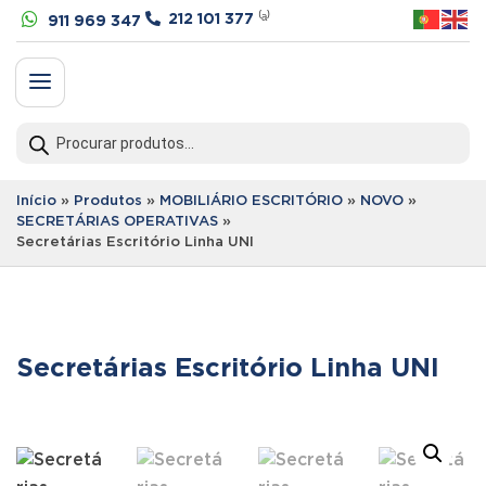


212 101 377
⁽ᵃ⁾
911 969 347
a
Products
search
Início
»
Produtos
»
MOBILIÁRIO ESCRITÓRIO
»
NOVO
»
SECRETÁRIAS OPERATIVAS
»
Secretárias Escritório Linha UNI
Secretárias Escritório Linha UNI