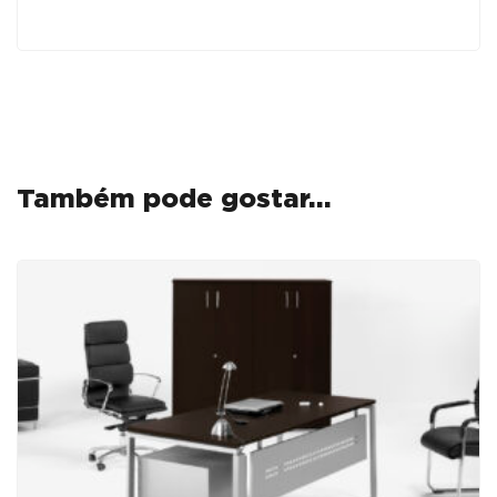
C/
TAMPO
19mm
-
ML
BRANCO
/
Também pode gostar…
BRANCO