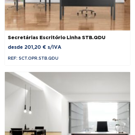
Secretárias Escritório Linha STB.QDU
desde
201,20
€
s/IVA
REF: SCT.OPR.STB.QDU