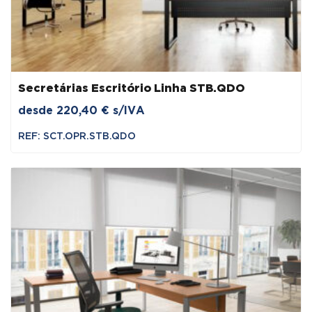
Secretárias Escritório Linha STB.QDO
desde
220,40
€
s/IVA
REF: SCT.OPR.STB.QDO