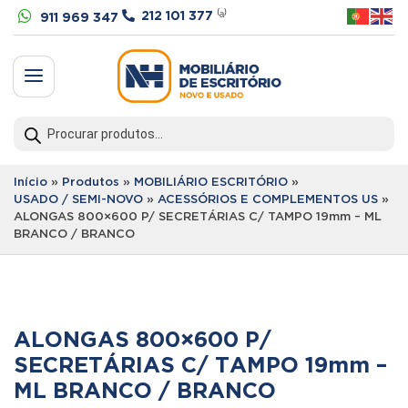


212 101 377
⁽ᵃ⁾
911 969 347
a
Products
search
Início
»
Produtos
»
MOBILIÁRIO ESCRITÓRIO
»
USADO / SEMI-NOVO
»
ACESSÓRIOS E COMPLEMENTOS US
»
ALONGAS 800×600 P/ SECRETÁRIAS C/ TAMPO 19mm – ML
BRANCO / BRANCO
ALONGAS 800×600 P/
SECRETÁRIAS C/ TAMPO 19mm –
ML BRANCO / BRANCO