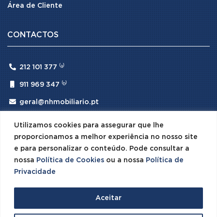
Área de Cliente
CONTACTOS

212 101 377 ⁽ᵃ⁾

911 969 347 ⁽ᵇ⁾

geral@nhmobiliario.pt
⁽ᵃ⁾ (Chamada para rede fixa nacional)
Utilizamos cookies para assegurar que lhe
⁽ᵇ⁾ (Chamada para rede móvel nacional)
proporcionamos a melhor experiência no nosso site
e para personalizar o conteúdo. Pode consultar a
nossa
Política de Cookies
ou a nossa
Política de
Privacidade
© 2026 NH Mobiliário · Todos os Direitos Reservados ·
Aceitar
Desenvolvido por
SPOT Digital