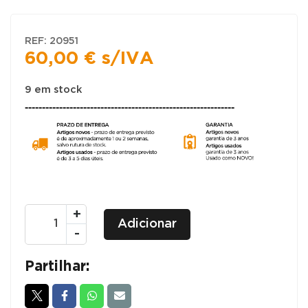
REF:
20951
60,00
€
s/IVA
9 em stock
-------------------------------------------------------------
Quantidade
+
Adicionar
de
-
ALONGAS
800x600
Partilhar:
P/
SECRETÁRIAS