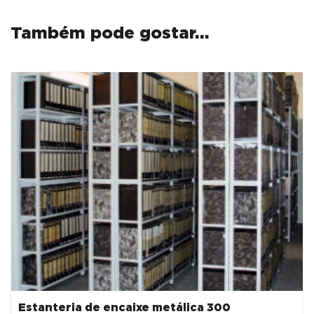
DE
ARQUIVO
Também pode gostar…
-
ML
BRANCO/CINZA
/
PRETO
Estanteria de encaixe metálica 300