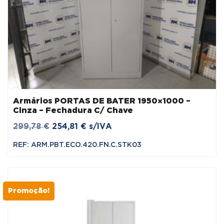
Armários PORTAS DE BATER 1950×1000 –
Cinza – Fechadura C/ Chave
O
O
299,78
€
254,81
€
s/IVA
preço
preço
REF: ARM.PBT.ECO.420.FN.C.STK03
original
atual
era:
é:
299,78 €.
254,81 €.
Promoção!