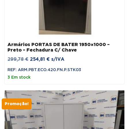
Armários PORTAS DE BATER 1950×1000 –
Preto – Fechadura C/ Chave
O
O
299,78
€
254,81
€
s/IVA
preço
preço
REF: ARM.PBT.ECO.420.FN.P.STK03
original
atual
3 Em stock
era:
é:
299,78 €.
254,81 €.
Promoção!