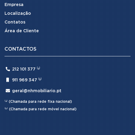
Empresa
Localização
Contatos
Área de Cliente
CONTACTOS

212 101 377 ⁽ᵃ⁾

911 969 347 ⁽ᵇ⁾

geral@nhmobiliario.pt
⁽ᵃ⁾ (Chamada para rede fixa nacional)
⁽ᵇ⁾ (Chamada para rede móvel nacional)