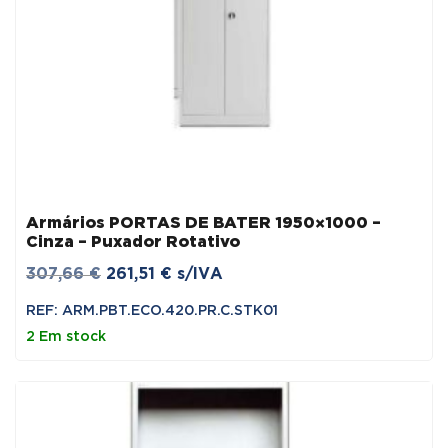
Armários PORTAS DE BATER 1950×1000 –
Cinza – Puxador Rotativo
O
O
307,66
€
261,51
€
s/IVA
preço
preço
REF: ARM.PBT.ECO.420.PR.C.STK01
original
atual
2 Em stock
era:
é:
307,66 €.
261,51 €.