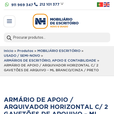


212 101 377
⁽ᵃ⁾
911 969 347
a
Products
search
Início
»
Produtos
»
MOBILIÁRIO ESCRITÓRIO
»
USADO / SEMI-NOVO
»
ARMÁRIOS DE ESCRITÓRIO, APOIO E CONTABILIDADE
»
ARMÁRIO DE APOIO / ARQUIVADOR HORIZONTAL C/ 2
GAVETÕES DE ARQUIVO – ML BRANCO/CINZA / PRETO
ARMÁRIO DE APOIO /
ARQUIVADOR HORIZONTAL C/ 2