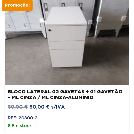
Promoção!
BLOCO LATERAL 02 GAVETAS + 01 GAVETÃO
– ML CINZA / ML CINZA-ALUMÍNIO
O
O
80,00
€
60,00
€
s/IVA
preço
preço
REF: 20800-2
original
atual
8 Em stock
era:
é: