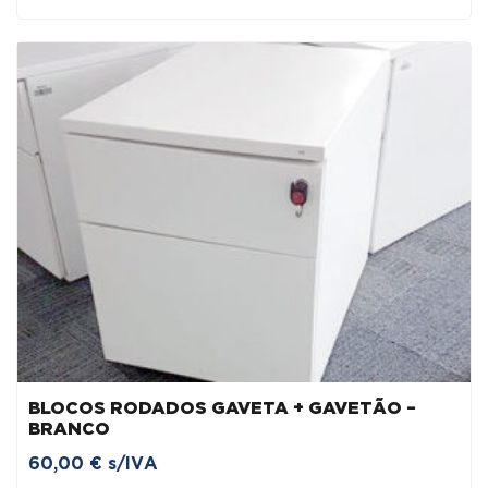
original
atual
era:
é:
60,00 €.
50,00 €.
BLOCOS RODADOS GAVETA + GAVETÃO –
BRANCO
60,00
€
s/IVA