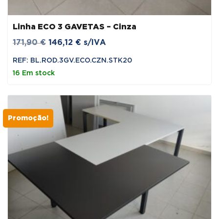
Linha ECO 3 GAVETAS – Cinza
O
O
171,90
€
146,12
€
s/IVA
preço
preço
REF: BL.ROD.3GV.ECO.CZN.STK20
original
atual
16 Em stock
era:
é:
171,90 €.
146,12 €.
Promoção!