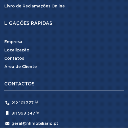
Livro de Reclamações Online
LIGAÇÕES RÁPIDAS
Empresa
Localização
Contatos
Área de Cliente
CONTACTOS

212 101 377 ⁽ᵃ⁾

911 969 347 ⁽ᵇ⁾

geral@nhmobiliario.pt