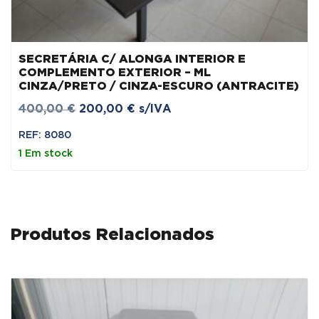
SECRETÁRIA C/ ALONGA INTERIOR E
COMPLEMENTO EXTERIOR – ML
CINZA/PRETO / CINZA-ESCURO (ANTRACITE)
O
O
400,00
€
200,00
€
s/IVA
preço
preço
REF: 8080
original
atual
1 Em stock
era:
é:
400,00 €.
200,00 €.
Produtos Relacionados