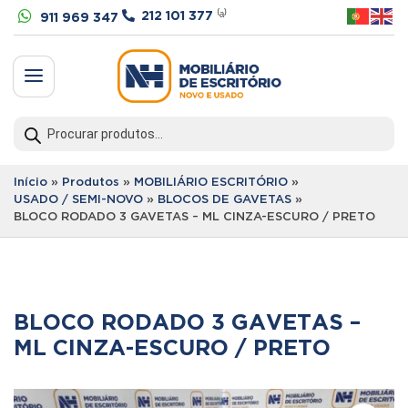


212 101 377
⁽ᵃ⁾
911 969 347
a
Products
search
Início
»
Produtos
»
MOBILIÁRIO ESCRITÓRIO
»
USADO / SEMI-NOVO
»
BLOCOS DE GAVETAS
»
BLOCO RODADO 3 GAVETAS – ML CINZA-ESCURO / PRETO
BLOCO RODADO 3 GAVETAS –
ML CINZA-ESCURO / PRETO