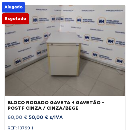
80,00 €.
60,00 €.
Alugado
Esgotado
BLOCO RODADO GAVETA + GAVETÃO –
POSTF CINZA / CINZA/BEGE
O
O
60,00
€
50,00
€
s/IVA
preço
preço
REF: 19799-1