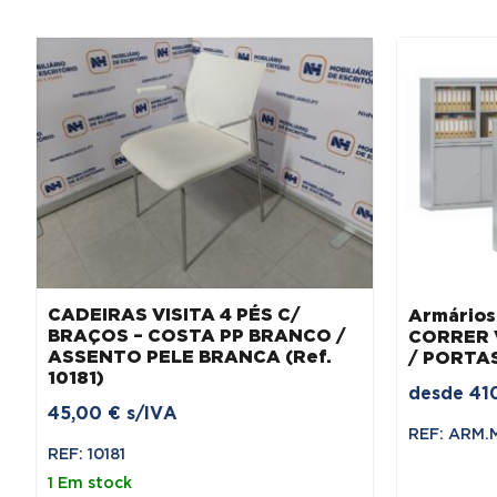
CADEIRAS VISITA 4 PÉS C/
Armários
BRAÇOS – COSTA PP BRANCO /
CORRER V
ASSENTO PELE BRANCA (Ref.
/ PORTA
10181)
desde
41
45,00
€
s/IVA
REF: ARM.
REF: 10181
1 Em stock