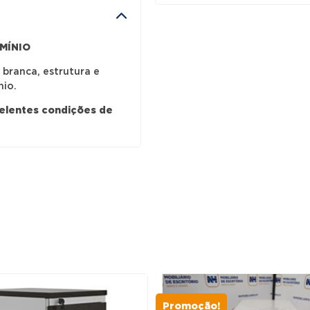
BRANCO
/
MÍNIO
ALUMÍNIO
branca, estrutura e
nio.
celentes condições de
Promoção!