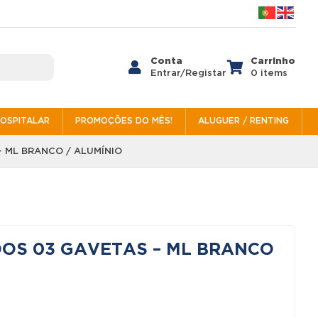
Conta
Carrinho


Entrar/Registar
0 items
HOSPITALAR
PROMOÇÕES DO MÊS!
ALUGUER / RENTING
 ML BRANCO / ALUMÍNIO
OS 03 GAVETAS – ML BRANCO