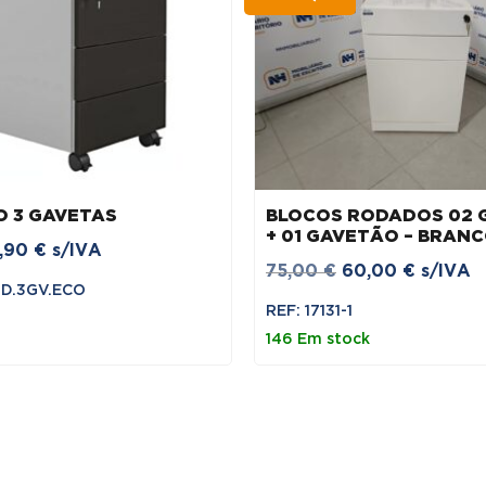
O 3 GAVETAS
BLOCOS RODADOS 02 
+ 01 GAVETÃO – BRAN
1,90
€
s/IVA
O
O
75,00
€
60,00
€
s/IVA
OD.3GV.ECO
preço
preço
REF: 17131-1
original
atual
146 Em stock
era:
é:
75,00 €.
60,00 €