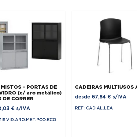
 MISTOS – PORTAS DE
CADEIRAS MULTIUSOS 
IDRO (c/ aro metálico)
desde
67,84
€
s/IVA
S DE CORRER
0,03
€
s/IVA
REF: CAD.AL.LEA
MIS.VID.ARO.MET.PCO.ECO