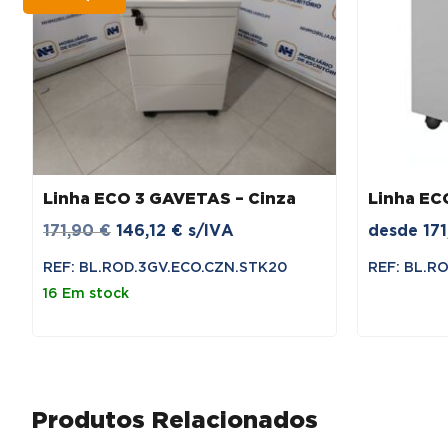
Linha ECO 3 GAVETAS – Cinza
Linha EC
O
O
171,90
€
146,12
€
s/IVA
desde
17
preço
preço
REF: BL.ROD.3GV.ECO.CZN.STK20
REF: BL.R
original
atual
16 Em stock
era:
é:
171,90 €.
146,12 €.
Produtos Relacionados