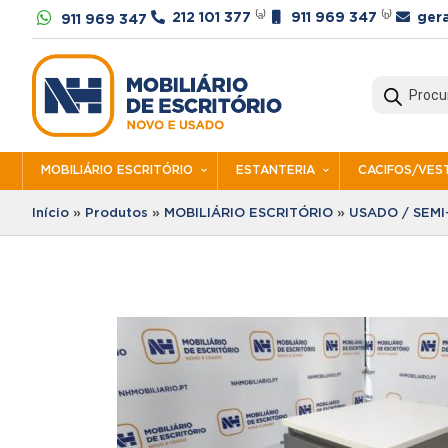




212 101 377
⁽ᵃ⁾
911 969 347
⁽ᵇ⁾
ger
911 969 347
Products
search
MOBILIÁRIO ESCRITÓRIO
ESTANTERIA
CACIFOS/VEST
Início
»
Produtos
»
MOBILIÁRIO ESCRITÓRIO
»
USADO / SEM