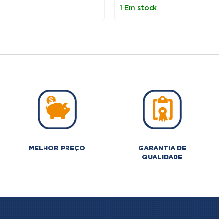
riginal
atual
original
atual
1 Em stock
ra:
é:
era:
é:
60,00 €.
50,00 €.
60,00 €.
50,00 €
MELHOR PREÇO
GARANTIA DE
QUALIDADE