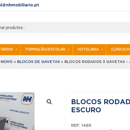
al@nhmobiliario.pt
IÁRIOS
FORMAÇÃO/ESCOLAR
HOTELARIA
CLÍNICO/
I-NOVO
»
BLOCOS DE GAVETAS
»
BLOCOS RODADOS 3 GAVETAS –
BLOCOS RODADO
ESCURO
REF:
1489