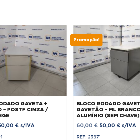
Promoção!
ODADO GAVETA +
BLOCO RODADO GAVET
 – POSTF CINZA /
GAVETÃO – ML BRANCO
EGE
ALUMÍNIO (SEM CHAVE)
O
O
O
O
50,00
€
s/IVA
60,00
€
50,00
€
s/IVA
preço
preço
preço
preço
-1
REF: 23971