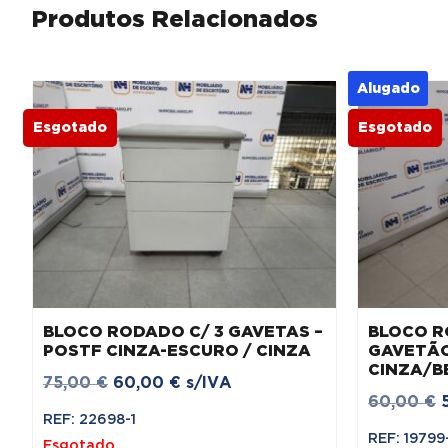
Produtos Relacionados
Alugado
Esgotado
Esgotado
BLOCO RODADO C/ 3 GAVETAS –
BLOCO R
POSTF CINZA-ESCURO / CINZA
GAVETÃO
CINZA/B
O
O
75,00
€
60,00
€
s/IVA
60,00
€
preço
preço
REF: 22698-1
original
atual
REF: 19799
Esgotado