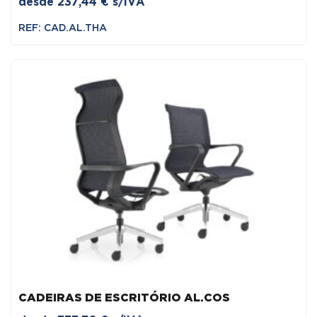
desde
237,44
€
s/IVA
REF: CAD.AL.THA
CADEIRAS DE ESCRITÓRIO AL.COS