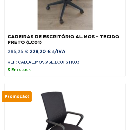
CADEIRAS DE ESCRITÓRIO AL.MOS – TECIDO
PRETO (LC01)
O
O
285,25
€
228,20
€
s/IVA
preço
preço
REF: CAD.AL.MOS.VSE.LC01.STK03
original
atual
3 Em stock
era:
é:
285,25 €.
228,20 €.
Promoção!