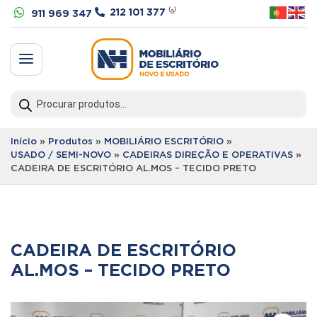


212 101 377
⁽ᵃ⁾
911 969 347
a
Products
search
Início
»
Produtos
»
MOBILIÁRIO ESCRITÓRIO
»
USADO / SEMI-NOVO
»
CADEIRAS DIREÇÃO E OPERATIVAS
»
CADEIRA DE ESCRITÓRIO AL.MOS – TECIDO PRETO
CADEIRA DE ESCRITÓRIO
AL.MOS – TECIDO PRETO