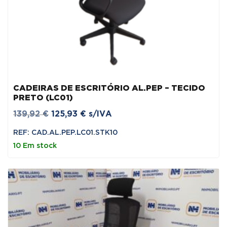
CADEIRAS DE ESCRITÓRIO AL.PEP – TECIDO
PRETO (LC01)
O
O
139,92
€
125,93
€
s/IVA
preço
preço
REF: CAD.AL.PEP.LC01.STK10
original
atual
10 Em stock
era:
é:
139,92 €.
125,93 €.