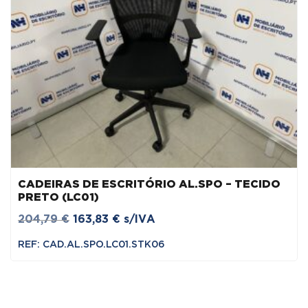
CADEIRAS DE ESCRITÓRIO AL.SPO – TECIDO
PRETO (LC01)
O
O
204,79
€
163,83
€
s/IVA
preço
preço
REF: CAD.AL.SPO.LC01.STK06
original
atual
era:
é:
204,79 €.
163,83 €.