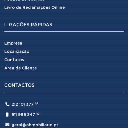
Livro de Reclamações Online
LIGAÇÕES RÁPIDAS
Empresa
Localização
Contatos
Área de Cliente
CONTACTOS

212 101 377 ⁽ᵃ⁾

911 969 347 ⁽ᵇ⁾

geral@nhmobiliario.pt