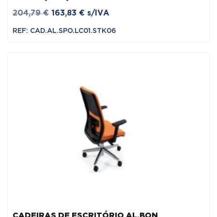
O
O
204,79
€
163,83
€
s/IVA
preço
preço
REF: CAD.AL.SPO.LC01.STK06
original
atual
era:
é:
204,79 €.
163,83 €.
CADEIRAS DE ESCRITÓRIO AL.BON