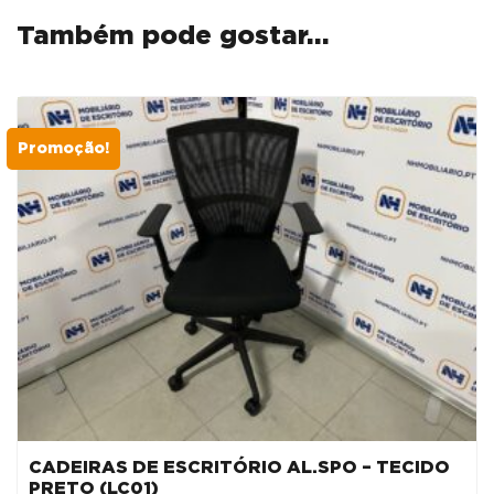
-
Também pode gostar…
PELE
PRETA
/
ALUMÍNIO
Promoção!
POLIDO
CADEIRAS DE ESCRITÓRIO AL.SPO – TECIDO
PRETO (LC01)