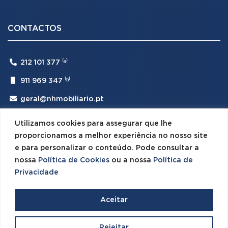
CONTACTOS

212 101 377 ⁽ᵃ⁾

911 969 347 ⁽ᵇ⁾

geral@nhmobiliario.pt
⁽ᵃ⁾ (Chamada para rede fixa nacional)
Utilizamos cookies para assegurar que lhe
⁽ᵇ⁾ (Chamada para rede móvel nacional)
proporcionamos a melhor experiência no nosso site
e para personalizar o conteúdo. Pode consultar a
nossa
Política de Cookies
ou a nossa
Política de
Privacidade
© 2026 NH Mobiliário · Todos os Direitos Reservados ·
Aceitar
Desenvolvido por
SPOT Digital



Rejeitar