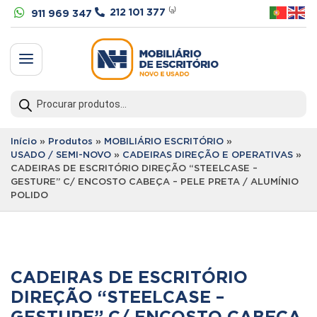


212 101 377
⁽ᵃ⁾
911 969 347
a
Products
search
Início
»
Produtos
»
MOBILIÁRIO ESCRITÓRIO
»
USADO / SEMI-NOVO
»
CADEIRAS DIREÇÃO E OPERATIVAS
»
CADEIRAS DE ESCRITÓRIO DIREÇÃO “STEELCASE –
GESTURE” C/ ENCOSTO CABEÇA – PELE PRETA / ALUMÍNIO
POLIDO
CADEIRAS DE ESCRITÓRIO
DIREÇÃO “STEELCASE –