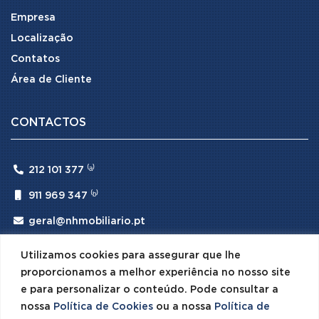
Empresa
Localização
Contatos
Área de Cliente
CONTACTOS

212 101 377 ⁽ᵃ⁾

911 969 347 ⁽ᵇ⁾

geral@nhmobiliario.pt
⁽ᵃ⁾ (Chamada para rede fixa nacional)
Utilizamos cookies para assegurar que lhe
⁽ᵇ⁾ (Chamada para rede móvel nacional)
proporcionamos a melhor experiência no nosso site
e para personalizar o conteúdo. Pode consultar a
nossa
Política de Cookies
ou a nossa
Política de