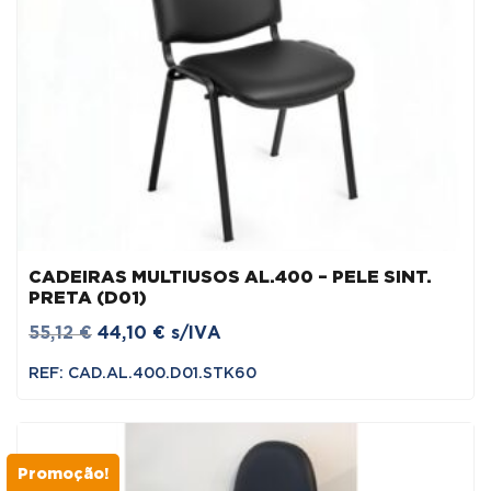
CADEIRAS MULTIUSOS AL.400 – PELE SINT.
PRETA (D01)
O
O
55,12
€
44,10
€
s/IVA
preço
preço
REF: CAD.AL.400.D01.STK60
original
atual
era:
é:
55,12 €.
44,10 €.
Promoção!