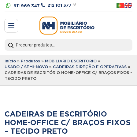


212 101 377
⁽ᵃ⁾
911 969 347
a
Products
search
Início
»
Produtos
»
MOBILIÁRIO ESCRITÓRIO
»
USADO / SEMI-NOVO
»
CADEIRAS DIREÇÃO E OPERATIVAS
»
CADEIRAS DE ESCRITÓRIO HOME-OFFICE C/ BRAÇOS FIXOS –
TECIDO PRETO
CADEIRAS DE ESCRITÓRIO
HOME-OFFICE C/ BRAÇOS FIXOS
– TECIDO PRETO