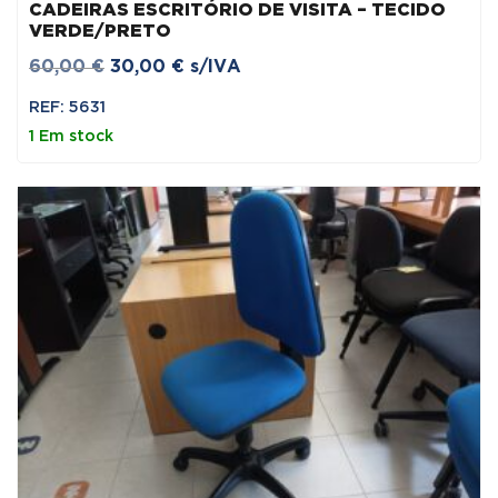
CADEIRAS ESCRITÓRIO DE VISITA – TECIDO
VERDE/PRETO
O
O
60,00
€
30,00
€
s/IVA
preço
preço
REF: 5631
original
atual
1 Em stock
era:
é:
60,00 €.
30,00 €.