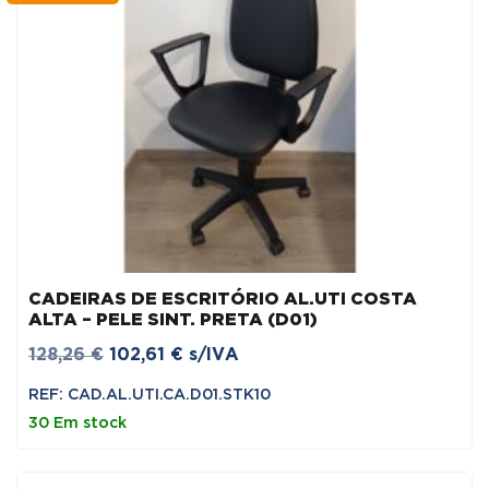
CADEIRAS DE ESCRITÓRIO AL.UTI COSTA
ALTA – PELE SINT. PRETA (D01)
O
O
128,26
€
102,61
€
s/IVA
preço
preço
REF: CAD.AL.UTI.CA.D01.STK10
original
atual
30 Em stock
era:
é:
128,26 €.
102,61 €.