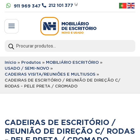


212 101 377
⁽ᵃ⁾
911 969 347
a
Products
search
Início
»
Produtos
»
MOBILIÁRIO ESCRITÓRIO
»
USADO / SEMI-NOVO
»
CADEIRAS VISITA/REUNIÕES E MULTIUSOS
»
CADEIRAS DE ESCRITÓRIO / REUNIÃO DE DIREÇÃO C/
RODAS – PELE PRETA / CROMADO
CADEIRAS DE ESCRITÓRIO /
REUNIÃO DE DIREÇÃO C/ RODAS