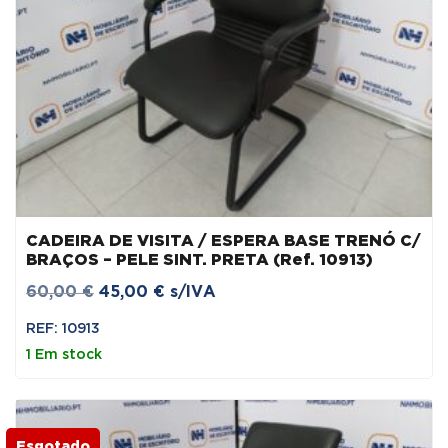
CADEIRA DE VISITA / ESPERA BASE TRENÓ C/
BRAÇOS – PELE SINT. PRETA (Ref. 10913)
O
O
60,00
€
45,00
€
s/IVA
preço
preço
REF: 10913
original
atual
1 Em stock
era:
é:
60,00 €.
45,00 €.
Esgotado