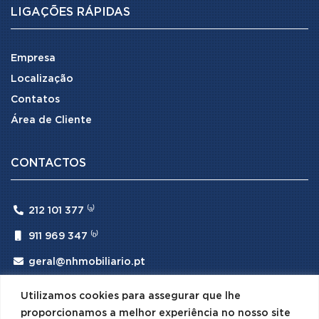
LIGAÇÕES RÁPIDAS
Empresa
Localização
Contatos
Área de Cliente
CONTACTOS

212 101 377 ⁽ᵃ⁾

911 969 347 ⁽ᵇ⁾

geral@nhmobiliario.pt
⁽ᵃ⁾ (Chamada para rede fixa nacional)
Utilizamos cookies para assegurar que lhe
⁽ᵇ⁾ (Chamada para rede móvel nacional)
proporcionamos a melhor experiência no nosso site