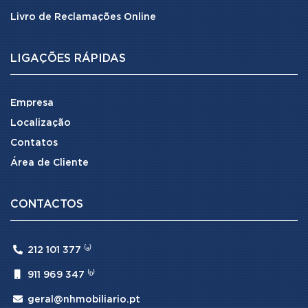
Livro de Reclamações Online
LIGAÇÕES RÁPIDAS
Empresa
Localização
Contatos
Área de Cliente
CONTACTOS

212 101 377 ⁽ᵃ⁾

911 969 347 ⁽ᵇ⁾

geral@nhmobiliario.pt