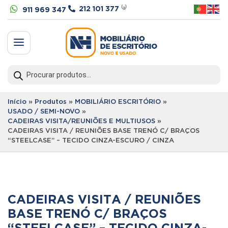


212 101 377
⁽ᵃ⁾
911 969 347
a
Products
search
Início
»
Produtos
»
MOBILIÁRIO ESCRITÓRIO
»
USADO / SEMI-NOVO
»
CADEIRAS VISITA/REUNIÕES E MULTIUSOS
»
CADEIRAS VISITA / REUNIÕES BASE TRENÓ C/ BRAÇOS
“STEELCASE” – TECIDO CINZA-ESCURO / CINZA
CADEIRAS VISITA / REUNIÕES
BASE TRENÓ C/ BRAÇOS