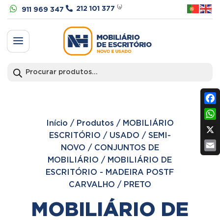


212 101 377
⁽ᵃ⁾
911 969 347
a
Products
search
Fac
Início
/
Produtos
/
MOBILIÁRIO
Wh
ESCRITÓRIO
/
USADO / SEMI-
X
NOVO
/
CONJUNTOS DE
Ema
MOBILIÁRIO
/
MOBILIÁRIO DE
ESCRITÓRIO - MADEIRA POSTF
CARVALHO / PRETO
MOBILIÁRIO DE