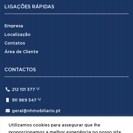
LIGAÇÕES RÁPIDAS
Empresa
Localização
Contatos
Área de Cliente
CONTACTOS

212 101 377 ⁽ᵃ⁾

911 969 347 ⁽ᵇ⁾

geral@nhmobiliario.pt
⁽ᵃ⁾ (Chamada para rede fixa nacional)
Utilizamos cookies para assegurar que lhe
⁽ᵇ⁾ (Chamada para rede móvel nacional)
proporcionamos a melhor experiência no nosso site