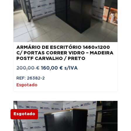
ARMÁRIO DE ESCRITÓRIO 1460×1200
C/ PORTAS CORRER VIDRO – MADEIRA
POSTF CARVALHO / PRETO
O
O
200,00
€
160,00
€
s/IVA
preço
preço
REF: 26382-2
original
atual
Esgotado
era:
é:
200,00 €.
160,00 €.
Esgotado