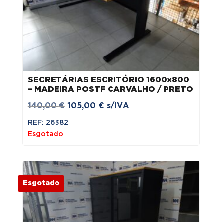
SECRETÁRIAS ESCRITÓRIO 1600×800
– MADEIRA POSTF CARVALHO / PRETO
O
O
140,00
€
105,00
€
s/IVA
preço
preço
REF: 26382
original
atual
Esgotado
era:
é:
140,00 €.
105,00 €.
Esgotado