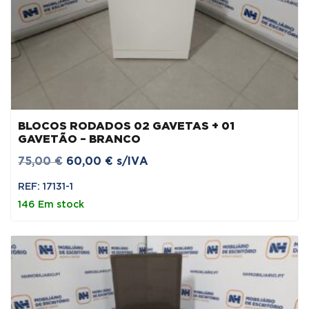
BLOCOS RODADOS 02 GAVETAS + 01
GAVETÃO – BRANCO
O
O
75,00
€
60,00
€
s/IVA
preço
preço
REF: 17131-1
original
atual
146 Em stock
era:
é:
75,00 €.
60,00 €.