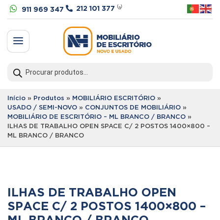


212 101 377
⁽ᵃ⁾
911 969 347
a
Products
search
Início
»
Produtos
»
MOBILIÁRIO ESCRITÓRIO
»
USADO / SEMI-NOVO
»
CONJUNTOS DE MOBILIÁRIO
»
MOBILIÁRIO DE ESCRITÓRIO – ML BRANCO / BRANCO
»
ILHAS DE TRABALHO OPEN SPACE C/ 2 POSTOS 1400×800 –
ML BRANCO / BRANCO
ILHAS DE TRABALHO OPEN
SPACE C/ 2 POSTOS 1400×800 –