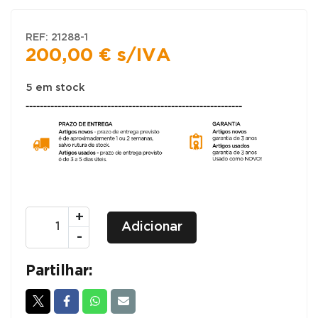
REF:
21288-1
200,00
€
s/IVA
5 em stock
-------------------------------------------------------------
Quantidade
+
Adicionar
de
-
ILHAS
DE
Partilhar:
TRABALHO
OPEN