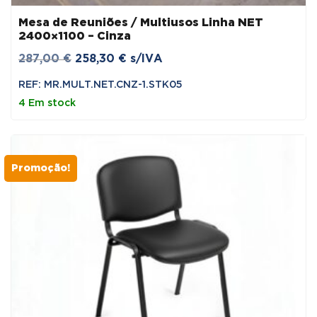
Mesa de Reuniões / Multiusos Linha NET
2400×1100 – Cinza
O
O
287,00
€
258,30
€
s/IVA
preço
preço
REF: MR.MULT.NET.CNZ-1.STK05
original
atual
4 Em stock
era:
é:
287,00 €.
258,30 €.
Promoção!