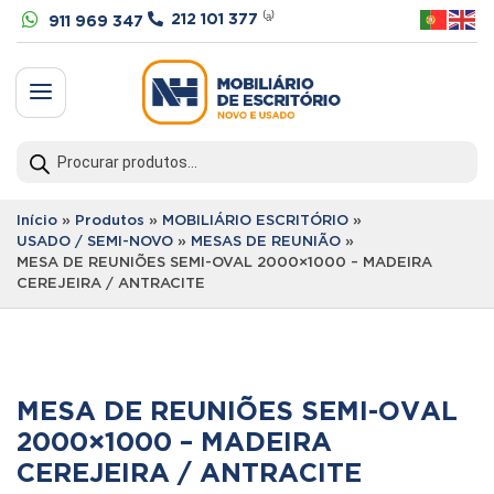


212 101 377
⁽ᵃ⁾
911 969 347
a
Products
search
Início
»
Produtos
»
MOBILIÁRIO ESCRITÓRIO
»
USADO / SEMI-NOVO
»
MESAS DE REUNIÃO
»
MESA DE REUNIÕES SEMI-OVAL 2000×1000 – MADEIRA
CEREJEIRA / ANTRACITE
MESA DE REUNIÕES SEMI-OVAL
2000×1000 – MADEIRA
CEREJEIRA / ANTRACITE