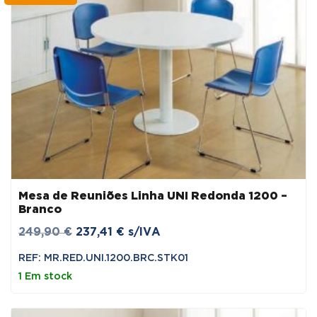
Mesa de Reuniões Linha UNI Redonda 1200 –
Branco
O
O
249,90
€
237,41
€
s/IVA
preço
preço
REF: MR.RED.UNI.1200.BRC.STK01
original
atual
1 Em stock
era:
é:
249,90 €.
237,41 €.