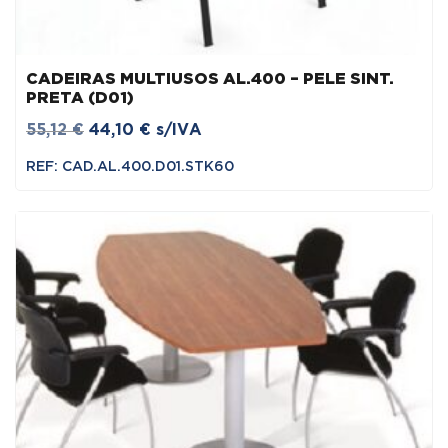
CADEIRAS MULTIUSOS AL.400 – PELE SINT.
PRETA (D01)
O
O
55,12
€
44,10
€
s/IVA
preço
preço
REF: CAD.AL.400.D01.STK60
original
atual
era:
é:
55,12 €.
44,10 €.