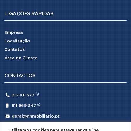
LIGAÇÕES RÁPIDAS
Empresa
Localização
Contatos
Área de Cliente
CONTACTOS

212 101 377 ⁽ᵃ⁾

911 969 347 ⁽ᵇ⁾

geral@nhmobiliario.pt
⁽ᵃ⁾ (Chamada para rede fixa nacional)
Utilizamos cookies para assegurar que lhe