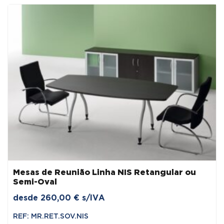
era:
é:
234,00 €.
198,90 €.
Mesas de Reunião Linha NIS Retangular ou
Semi-Oval
desde
260,00
€
s/IVA
REF: MR.RET.SOV.NIS