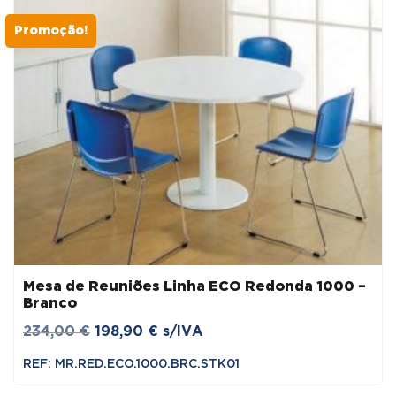
Promoção!
Mesa de Reuniões Linha ECO Redonda 1000 –
Branco
O
O
234,00
€
198,90
€
s/IVA
preço
preço
REF: MR.RED.ECO.1000.BRC.STK01
original
atual