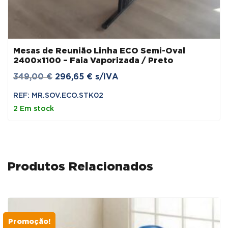
Mesas de Reunião Linha ECO Semi-Oval
2400×1100 – Faia Vaporizada / Preto
O
O
349,00
€
296,65
€
s/IVA
preço
preço
REF: MR.SOV.ECO.STK02
original
atual
2 Em stock
era:
é:
349,00 €.
296,65 €.
Produtos Relacionados
Promoção!