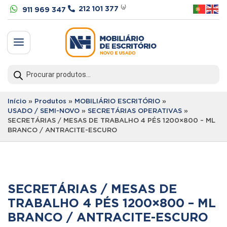


212 101 377
⁽ᵃ⁾
911 969 347
a
Products
search
Início
»
Produtos
»
MOBILIÁRIO ESCRITÓRIO
»
USADO / SEMI-NOVO
»
SECRETÁRIAS OPERATIVAS
»
SECRETÁRIAS / MESAS DE TRABALHO 4 PÉS 1200×800 – ML
BRANCO / ANTRACITE-ESCURO
SECRETÁRIAS / MESAS DE
TRABALHO 4 PÉS 1200×800 – ML
BRANCO / ANTRACITE-ESCURO