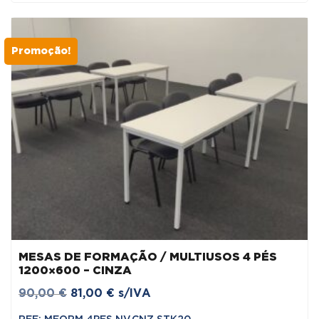
110,00 €.
99,00 €.
Promoção!
MESAS DE FORMAÇÃO / MULTIUSOS 4 PÉS
1200×600 – CINZA
O
O
90,00
€
81,00
€
s/IVA
preço
preço