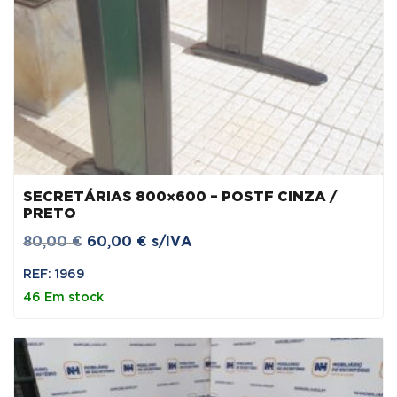
SECRETÁRIAS 800×600 – POSTF CINZA /
PRETO
O
O
80,00
€
60,00
€
s/IVA
preço
preço
REF: 1969
original
atual
46 Em stock
era:
é:
80,00 €.
60,00 €.