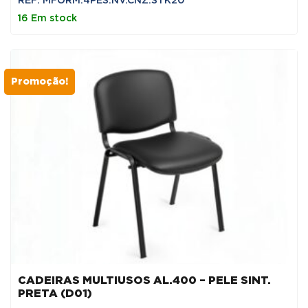
REF: MFORM.4PES.NV.CNZ.STK20
original
atual
16 Em stock
era:
é:
90,00 €.
81,00 €.
Promoção!
CADEIRAS MULTIUSOS AL.400 – PELE SINT.
PRETA (D01)