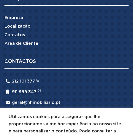
Empresa
Localização
Contatos
Área de Cliente
CONTACTOS

212 101 377 ⁽ᵃ⁾

911 969 347 ⁽ᵇ⁾

geral@nhmobiliario.pt
⁽ᵃ⁾ (Chamada para rede fixa nacional)
Utilizamos cookies para assegurar que lhe
⁽ᵇ⁾ (Chamada para rede móvel nacional)
proporcionamos a melhor experiência no nosso site
e para personalizar o conteúdo. Pode consultar a