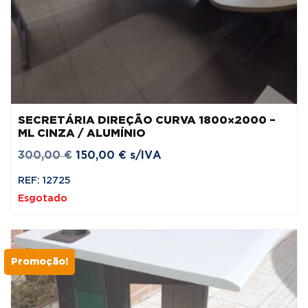
SECRETÁRIA DIREÇÃO CURVA 1800×2000 –
ML CINZA / ALUMÍNIO
O
O
300,00
€
150,00
€
s/IVA
preço
preço
REF: 12725
original
atual
Esgotado
era:
é:
300,00 €.
150,00 €.
Promoção!