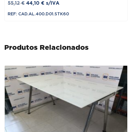
O
O
55,12
€
44,10
€
s/IVA
preço
preço
REF: CAD.AL.400.D01.STK60
original
atual
era:
é:
55,12 €.
44,10 €.
Produtos Relacionados