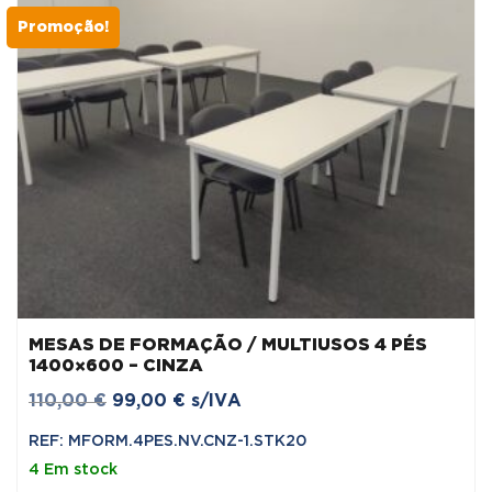
Promoção!
MESAS DE FORMAÇÃO / MULTIUSOS 4 PÉS
1400×600 – CINZA
O
O
110,00
€
99,00
€
s/IVA
preço
preço
REF: MFORM.4PES.NV.CNZ-1.STK20
original
atual
4 Em stock
era:
é: