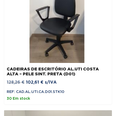
CADEIRAS DE ESCRITÓRIO AL.UTI COSTA
ALTA – PELE SINT. PRETA (D01)
O
O
128,26
€
102,61
€
s/IVA
preço
preço
REF: CAD.AL.UTI.CA.D01.STK10
original
atual
30 Em stock
era:
é:
128,26 €.
102,61 €.