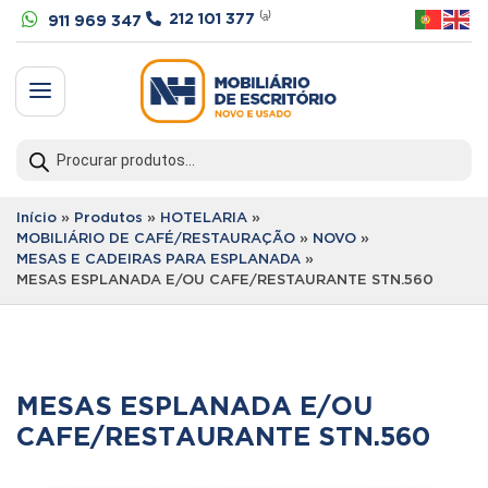


212 101 377
⁽ᵃ⁾
911 969 347
a
Products
search
Início
»
Produtos
»
HOTELARIA
»
MOBILIÁRIO DE CAFÉ/RESTAURAÇÃO
»
NOVO
»
MESAS E CADEIRAS PARA ESPLANADA
»
MESAS ESPLANADA E/OU CAFE/RESTAURANTE STN.560
MESAS ESPLANADA E/OU
CAFE/RESTAURANTE STN.560