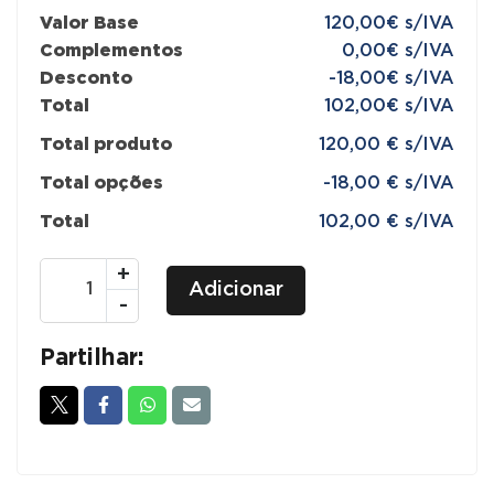
Valor Base
120,00€ s/IVA
Complementos
0,00€ s/IVA
Desconto
-18,00€ s/IVA
Total
102,00€ s/IVA
Total produto
120,00 € s/IVA
Total opções
-18,00 € s/IVA
Total
102,00 € s/IVA
Quantidade
+
Adicionar
de
-
MESAS
ESPLANADA
Partilhar:
E/OU
CAFE/RESTAURANTE
STN.560