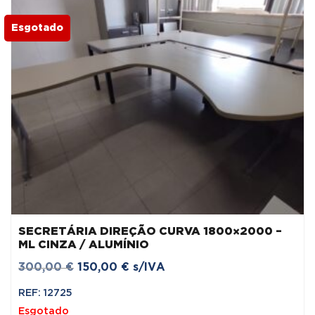
Esgotado
SECRETÁRIA DIREÇÃO CURVA 1800×2000 –
ML CINZA / ALUMÍNIO
O
O
300,00
€
150,00
€
s/IVA
preço
preço
REF: 12725
original
atual
Esgotado