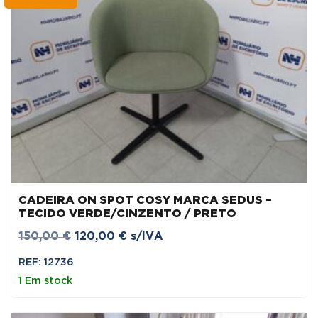
CADEIRA ON SPOT COSY MARCA SEDUS –
TECIDO VERDE/CINZENTO / PRETO
O
O
150,00
€
120,00
€
s/IVA
preço
preço
REF: 12736
original
atual
1 Em stock
era:
é:
150,00 €.
120,00 €.