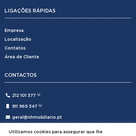
LIGAÇÕES RÁPIDAS
Empresa
Localização
Contatos
Área de Cliente
CONTACTOS

212 101 377 ⁽ᵃ⁾

911 969 347 ⁽ᵇ⁾

geral@nhmobiliario.pt
⁽ᵃ⁾ (Chamada para rede fixa nacional)
Utilizamos cookies para assegurar que lhe
⁽ᵇ⁾ (Chamada para rede móvel nacional)