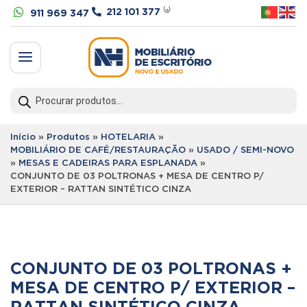


212 101 377
⁽ᵃ⁾
911 969 347
a
Products
search
Início
»
Produtos
»
HOTELARIA
»
MOBILIÁRIO DE CAFÉ/RESTAURAÇÃO
»
USADO / SEMI-NOVO
»
MESAS E CADEIRAS PARA ESPLANADA
»
CONJUNTO DE 03 POLTRONAS + MESA DE CENTRO P/
EXTERIOR – RATTAN SINTÉTICO CINZA
CONJUNTO DE 03 POLTRONAS +
MESA DE CENTRO P/ EXTERIOR –