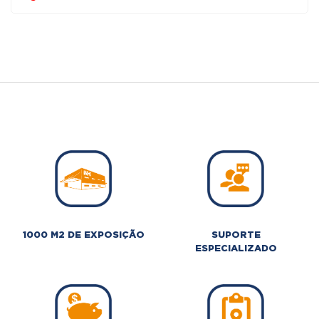
era:
é:
300,00 €.
150,00 €.
1000 M2 DE EXPOSIÇÃO
SUPORTE
ESPECIALIZADO