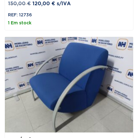
O
O
150,00
€
120,00
€
s/IVA
preço
preço
REF: 12736
original
atual
1 Em stock
era:
é:
150,00 €.
120,00 €.