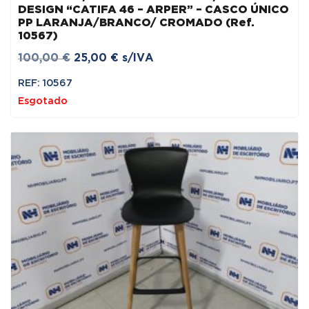
DESIGN “CATIFA 46 – ARPER” – CASCO ÚNICO
PP LARANJA/BRANCO/ CROMADO (Ref.
10567)
O
O
100,00
€
25,00
€
s/IVA
preço
preço
REF: 10567
original
atual
Esgotado
era:
é:
100,00 €.
25,00 €.