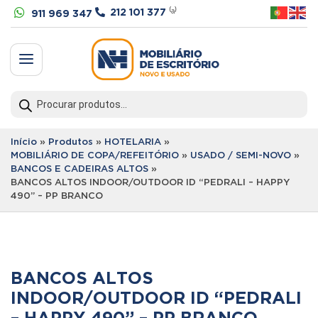


212 101 377
⁽ᵃ⁾
911 969 347
a
Products
search
Início
»
Produtos
»
HOTELARIA
»
MOBILIÁRIO DE COPA/REFEITÓRIO
»
USADO / SEMI-NOVO
»
BANCOS E CADEIRAS ALTOS
»
BANCOS ALTOS INDOOR/OUTDOOR ID “PEDRALI – HAPPY
490” – PP BRANCO
BANCOS ALTOS
INDOOR/OUTDOOR ID “PEDRALI