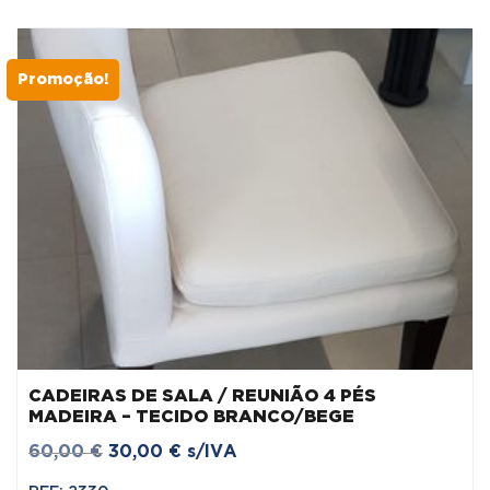
Promoção!
CADEIRAS DE SALA / REUNIÃO 4 PÉS
MADEIRA – TECIDO BRANCO/BEGE
O
O
60,00
€
30,00
€
s/IVA
preço
preço