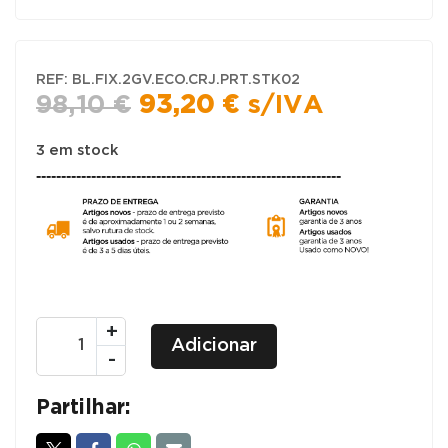
REF:
BL.FIX.2GV.ECO.CRJ.PRT.STK02
O
O
98,10
€
93,20
€
s/IVA
preço
preço
original
atual
3 em stock
-------------------------------------------------------------
era:
é:
98,10 €.
93,20 €.
Quantidade
+
Adicionar
de
-
Linha
ECO
Partilhar:
2