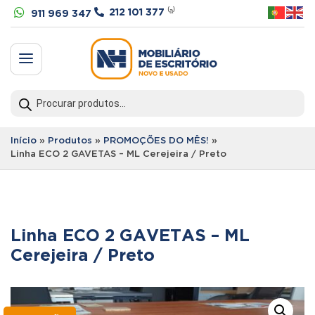


212 101 377
⁽ᵃ⁾
911 969 347
a
Products
search
Início
»
Produtos
»
PROMOÇÕES DO MÊS!
»
Linha ECO 2 GAVETAS – ML Cerejeira / Preto
Linha ECO 2 GAVETAS – ML
Cerejeira / Preto