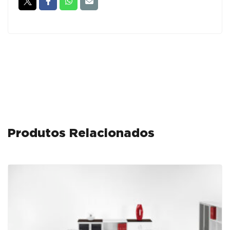
GAVETAS
-
ML
Cerejeira
/
Preto
Produtos Relacionados