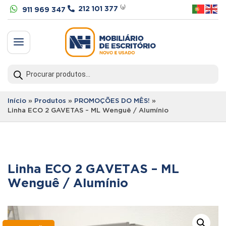


212 101 377
⁽ᵃ⁾
911 969 347
a
Products
search
Início
»
Produtos
»
PROMOÇÕES DO MÊS!
»
Linha ECO 2 GAVETAS – ML Wenguê / Alumínio
Linha ECO 2 GAVETAS – ML
Wenguê / Alumínio