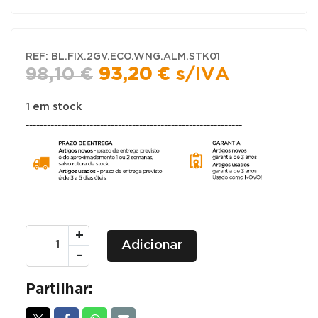
REF:
BL.FIX.2GV.ECO.WNG.ALM.STK01
O
O
98,10
€
93,20
€
s/IVA
preço
preço
original
atual
1 em stock
-------------------------------------------------------------
era:
é:
98,10 €.
93,20 €.
Quantidade
+
Adicionar
de
-
Linha
ECO
Partilhar:
2