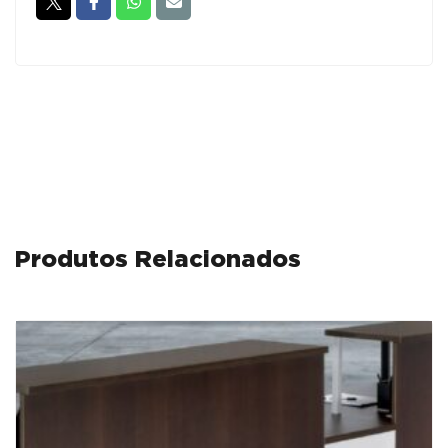
GAVETAS
-
ML
Wenguê
/
Alumínio
Produtos Relacionados