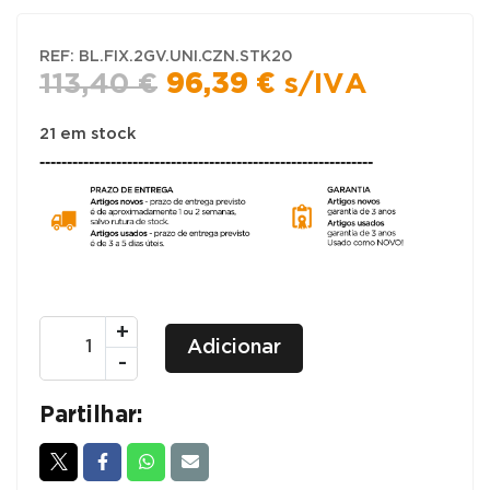
REF:
BL.FIX.2GV.UNI.CZN.STK20
O
O
113,40
€
96,39
€
s/IVA
preço
preço
original
atual
21 em stock
-------------------------------------------------------------
era:
é:
113,40 €.
96,39 €.
Quantidade
+
Adicionar
de
-
Linha
UNI
Partilhar:
2
GAVETAS