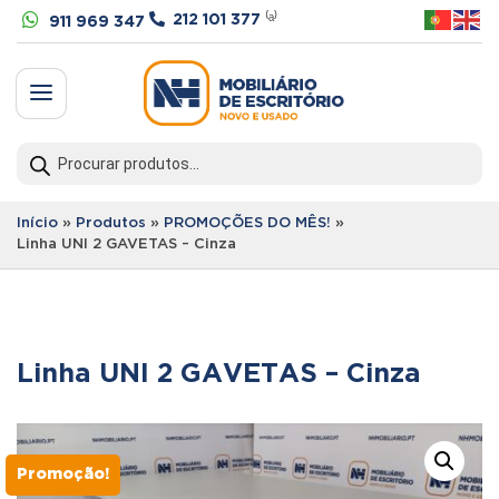


212 101 377
⁽ᵃ⁾
911 969 347
a
Products
search
Início
»
Produtos
»
PROMOÇÕES DO MÊS!
»
Linha UNI 2 GAVETAS – Cinza
Linha UNI 2 GAVETAS – Cinza
Promoção!