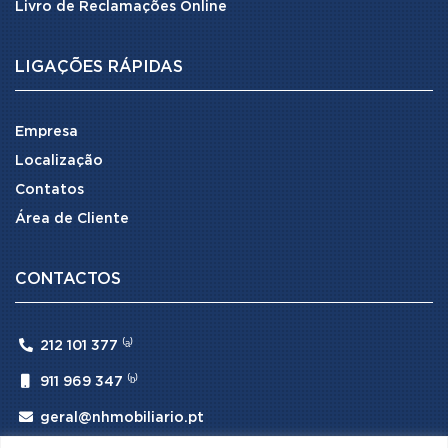
Livro de Reclamações Online
LIGAÇÕES RÁPIDAS
Empresa
Localização
Contatos
Área de Cliente
CONTACTOS

212 101 377 ⁽ᵃ⁾

911 969 347 ⁽ᵇ⁾

geral@nhmobiliario.pt