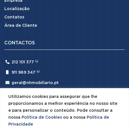
Empresa
Localização
Contatos
Área de Cliente
CONTACTOS

212 101 377 ⁽ᵃ⁾

911 969 347 ⁽ᵇ⁾

geral@nhmobiliario.pt
⁽ᵃ⁾ (Chamada para rede fixa nacional)
Utilizamos cookies para assegurar que lhe
⁽ᵇ⁾ (Chamada para rede móvel nacional)
proporcionamos a melhor experiência no nosso site
e para personalizar o conteúdo. Pode consultar a
nossa
Política de Cookies
ou a nossa
Política de
Privacidade