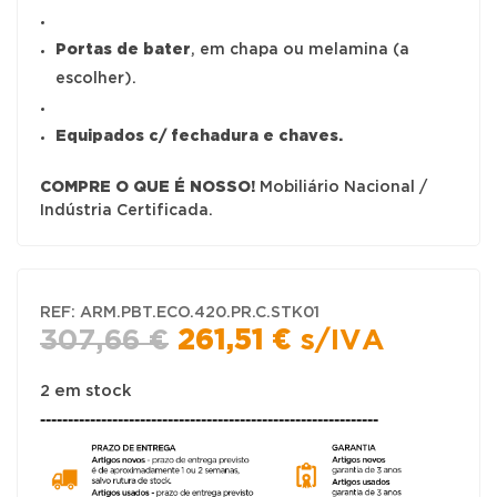
Portas de bater
, em chapa ou melamina (a
escolher).
Equipados c/ fechadura e chaves.
COMPRE O QUE É NOSSO!
Mobiliário Nacional /
Indústria Certificada.
REF:
ARM.PBT.ECO.420.PR.C.STK01
O
O
307,66
€
261,51
€
s/IVA
preço
preço
original
atual
2 em stock
-------------------------------------------------------------
era:
é:
307,66 €.
261,51 €.