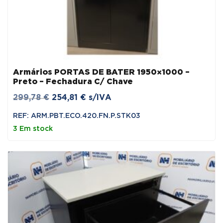
Armários PORTAS DE BATER 1950×1000 –
Preto – Fechadura C/ Chave
O
O
299,78
€
254,81
€
s/IVA
preço
preço
REF: ARM.PBT.ECO.420.FN.P.STK03
original
atual
3 Em stock
era:
é:
299,78 €.
254,81 €.