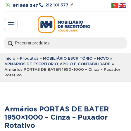


212 101 377
⁽ᵃ⁾
911 969 347
a
Products
search
Início
»
Produtos
»
MOBILIÁRIO ESCRITÓRIO
»
NOVO
»
ARMÁRIOS DE ESCRITÓRIO, APOIO E CONTABILIDADE
»
Armários PORTAS DE BATER 1950×1000 – Cinza – Puxador
Rotativo
Armários PORTAS DE BATER
1950×1000 – Cinza – Puxador
Rotativo