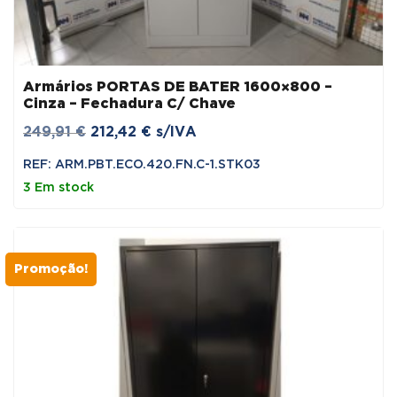
Armários PORTAS DE BATER 1600×800 –
Cinza – Fechadura C/ Chave
O
O
249,91
€
212,42
€
s/IVA
preço
preço
REF: ARM.PBT.ECO.420.FN.C-1.STK03
original
atual
3 Em stock
era:
é:
249,91 €.
212,42 €.
Promoção!