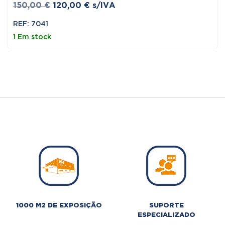
O
O
150,00
€
120,00
€
s/IVA
preço
preço
REF: 7041
original
atual
1 Em stock
era:
é:
150,00 €.
120,00 €.
1000 M2 DE EXPOSIÇÃO
SUPORTE
ESPECIALIZADO