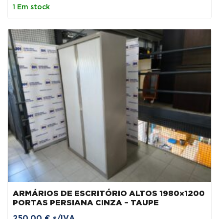
original
atual
1 Em stock
era:
é:
428,93 €.
364,59 €.
ARMÁRIOS DE ESCRITÓRIO ALTOS 1980×1200
PORTAS PERSIANA CINZA – TAUPE
250,00
€
s/IVA