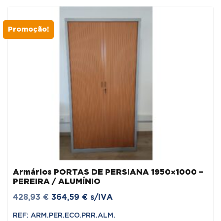
Promoção!
Armários PORTAS DE PERSIANA 1950×1000 –
PEREIRA / ALUMÍNIO
O
O
428,93
€
364,59
€
s/IVA
preço
preço
REF: ARM.PER.ECO.PRR.ALM.