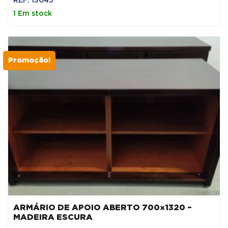
REF: 13045
original
atual
1 Em stock
era:
é:
140,00 €.
70,00 €.
Promoção!
ARMÁRIO DE APOIO ABERTO 700×1320 –
MADEIRA ESCURA