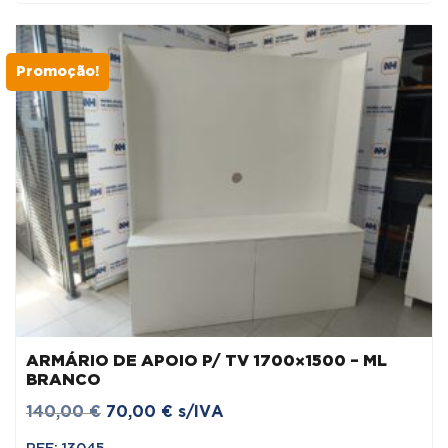
Promoção!
ARMÁRIO DE APOIO P/ TV 1700×1500 – ML
BRANCO
O
O
140,00
€
70,00
€
s/IVA
preço
preço