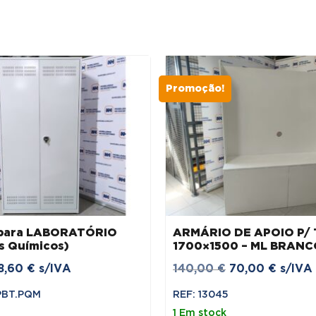
Promoção!
 para LABORATÓRIO
ARMÁRIO DE APOIO P/ 
s Químicos)
1700×1500 – ML BRANC
O
O
8,60
€
s/IVA
140,00
€
70,00
€
s/IVA
preço
preço
PBT.PQM
REF: 13045
original
atual
1 Em stock