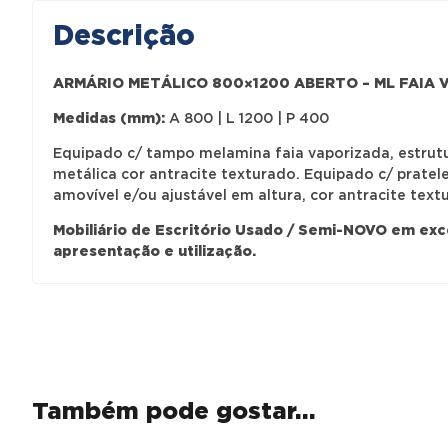
Descrição
ARMÁRIO METÁLICO 800×1200 ABERTO – ML FAIA 
Medidas (mm):
A 800 | L 1200 | P 400
Equipado c/ tampo melamina faia vaporizada, estrutu
metálica cor antracite texturado. Equipado c/ pratel
amovível e/ou ajustável em altura, cor antracite text
Mobiliário de Escritório Usado / Semi-NOVO em ex
apresentação e utilização.
Também pode gostar…