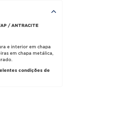
VAP / ANTRACITE
ra e interior em chapa
eiras em chapa metálica,
urado.
celentes condições de