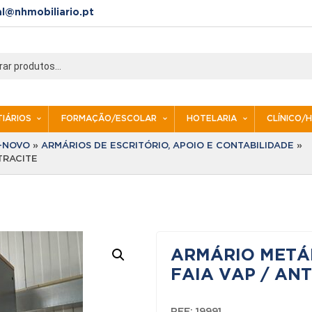
al@nhmobiliario.pt
IÁRIOS
FORMAÇÃO/ESCOLAR
HOTELARIA
CLÍNICO/
I-NOVO
»
ARMÁRIOS DE ESCRITÓRIO, APOIO E CONTABILIDADE
»
TRACITE
ARMÁRIO METÁL
FAIA VAP / AN
REF:
19991