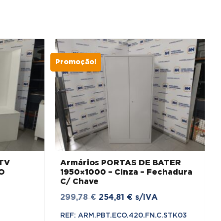
Promoção!
TV
Armários PORTAS DE BATER
O
1950×1000 – Cinza – Fechadura
C/ Chave
O
O
299,78
€
254,81
€
s/IVA
preço
preço
REF: ARM.PBT.ECO.420.FN.C.STK03