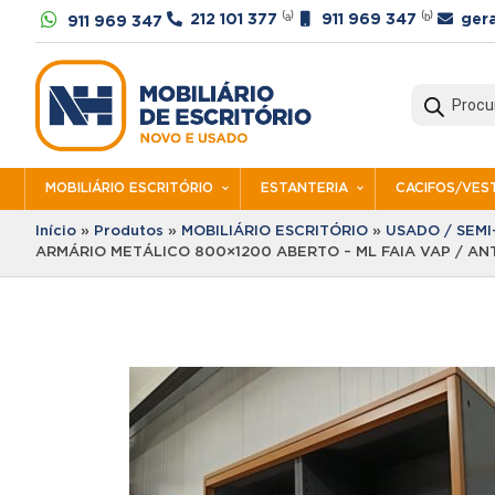




212 101 377
⁽ᵃ⁾
911 969 347
⁽ᵇ⁾
ger
911 969 347
Products
search
MOBILIÁRIO ESCRITÓRIO
ESTANTERIA
CACIFOS/VEST
Início
»
Produtos
»
MOBILIÁRIO ESCRITÓRIO
»
USADO / SEM
ARMÁRIO METÁLICO 800×1200 ABERTO – ML FAIA VAP / AN