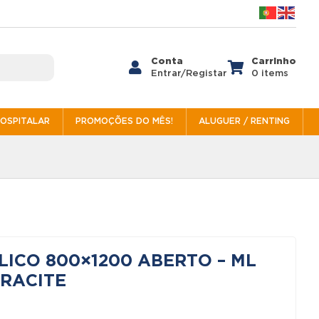
Conta
Carrinho


Entrar/Registar
0 items
HOSPITALAR
PROMOÇÕES DO MÊS!
ALUGUER / RENTING
ICO 800×1200 ABERTO – ML
TRACITE