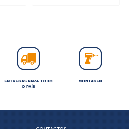
original
atual
era:
é:
€.
299,78 €.
254,81 €.
ENTREGAS PARA TODO
MONTAGEM
O PAÍS