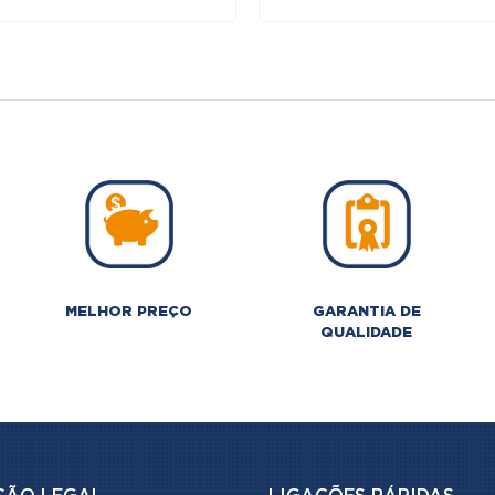
era:
é:
140,00 €.
70,00 
MELHOR PREÇO
GARANTIA DE
QUALIDADE