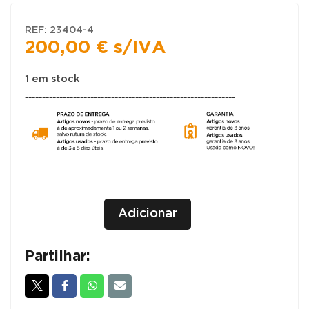
REF:
23404-4
200,00
€
s/IVA
1 em stock
-------------------------------------------------------------
Quantidade
+
Adicionar
de
-
ARMÁRIOS
MODULARES
Partilhar:
/
ESTANTES
RETANGULARES