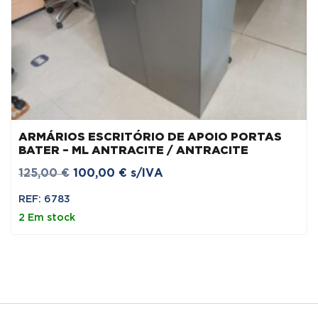
ARMÁRIOS ESCRITÓRIO DE APOIO PORTAS
BATER – ML ANTRACITE / ANTRACITE
O
O
125,00
€
100,00
€
s/IVA
preço
preço
REF: 6783
original
atual
2 Em stock
era:
é:
125,00 €.
100,00 €.