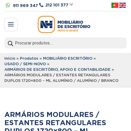


212 101 377
⁽ᵃ⁾
911 969 347
a
Products
search
Início
»
Produtos
»
MOBILIÁRIO ESCRITÓRIO
»
USADO / SEMI-NOVO
»
ARMÁRIOS DE ESCRITÓRIO, APOIO E CONTABILIDADE
»
ARMÁRIOS MODULARES / ESTANTES RETANGULARES
DUPLOS 1720×800 – ML ALUMÍNIO / ALUMÍNIO / BRANCO
ARMÁRIOS MODULARES /
ESTANTES RETANGULARES