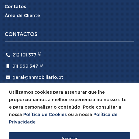
Contatos
Área de Cliente
CONTACTOS

212 101 377 ⁽ᵃ⁾

911 969 347 ⁽ᵇ⁾

geral@nhmobiliario.pt
⁽ᵃ⁾ (Chamada para rede fixa nacional)
Utilizamos cookies para assegurar que lhe
⁽ᵇ⁾ (Chamada para rede móvel nacional)
proporcionamos a melhor experiência no nosso site
e para personalizar o conteúdo. Pode consultar a
nossa
Política de Cookies
ou a nossa
Política de
Privacidade
© 2026 NH Mobiliário · Todos os Direitos Reservados ·
Aceitar