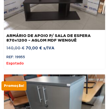
ARMÁRIO DE APOIO P/ SALA DE ESPERA
870×1200 – AGLOM MDF WENGUÊ
O
O
140,00
€
70,00
€
s/IVA
preço
preço
REF: 19955
original
atual
Esgotado
era:
é:
140,00 €.
70,00 €.
Promoção!