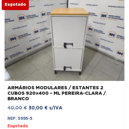
Esgotado
ARMÁRIOS MODULARES / ESTANTES 2
CUBOS 920×400 – ML PEREIRA-CLARA /
BRANCO
O
O
40,00
€
30,00
€
s/IVA
preço
preço
REF: 5995-5
original
atual
Esgotado