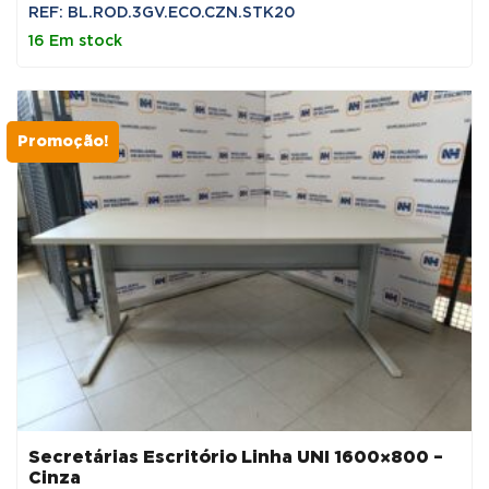
preço
preço
REF: BL.ROD.3GV.ECO.CZN.STK20
original
atual
16 Em stock
era:
é:
171,90 €.
146,12 €.
Promoção!
Secretárias Escritório Linha UNI 1600×800 –
Cinza