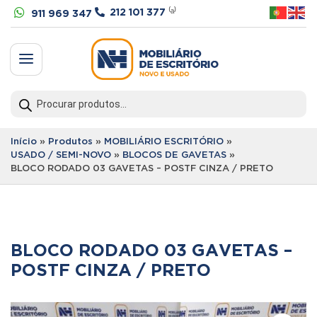


212 101 377
⁽ᵃ⁾
911 969 347
a
Products
search
Início
»
Produtos
»
MOBILIÁRIO ESCRITÓRIO
»
USADO / SEMI-NOVO
»
BLOCOS DE GAVETAS
»
BLOCO RODADO 03 GAVETAS – POSTF CINZA / PRETO
BLOCO RODADO 03 GAVETAS –
POSTF CINZA / PRETO