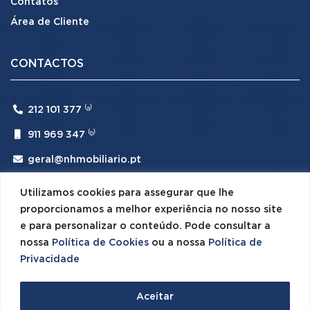
Contatos
Área de Cliente
CONTACTOS

212 101 377 ⁽ᵃ⁾

911 969 347 ⁽ᵇ⁾

geral@nhmobiliario.pt
⁽ᵃ⁾ (Chamada para rede fixa nacional)
Utilizamos cookies para assegurar que lhe
⁽ᵇ⁾ (Chamada para rede móvel nacional)
proporcionamos a melhor experiência no nosso site
e para personalizar o conteúdo. Pode consultar a
nossa
Política de Cookies
ou a nossa
Política de
Privacidade
© 2026 NH Mobiliário · Todos os Direitos Reservados ·
Aceitar
Desenvolvido por
SPOT Digital