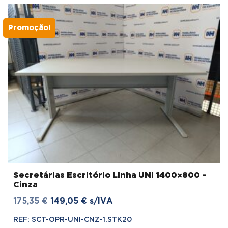
163,80 €.
139,23 €.
Promoção!
Secretárias Escritório Linha UNI 1400×800 –
Cinza
O
O
175,35
€
149,05
€
s/IVA
preço
preço
REF: SCT-OPR-UNI-CNZ-1.STK20
original
atual