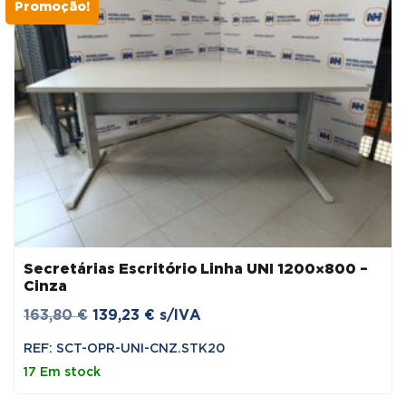
Promoção!
Secretárias Escritório Linha UNI 1200×800 –
Cinza
O
O
163,80
€
139,23
€
s/IVA
preço
preço
REF: SCT-OPR-UNI-CNZ.STK20
original
atual
17 Em stock
era:
é: