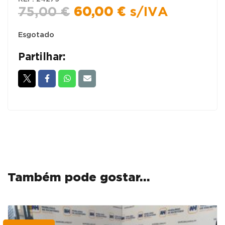
O
O
75,00
€
60,00
€
s/IVA
preço
preço
original
atual
Esgotado
era:
é:
Partilhar:
75,00 €.
60,00 €.
Também pode gostar…