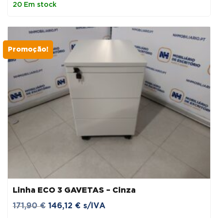
20 Em stock
era:
é:
175,35 €.
149,05 €.
Promoção!
Linha ECO 3 GAVETAS – Cinza
O
O
171,90
€
146,12
€
s/IVA