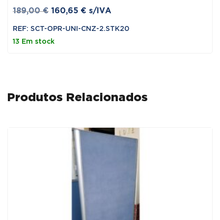
O
O
189,00
€
160,65
€
s/IVA
preço
preço
REF: SCT-OPR-UNI-CNZ-2.STK20
original
atual
13 Em stock
era:
é:
189,00 €.
160,65 €.
Produtos Relacionados