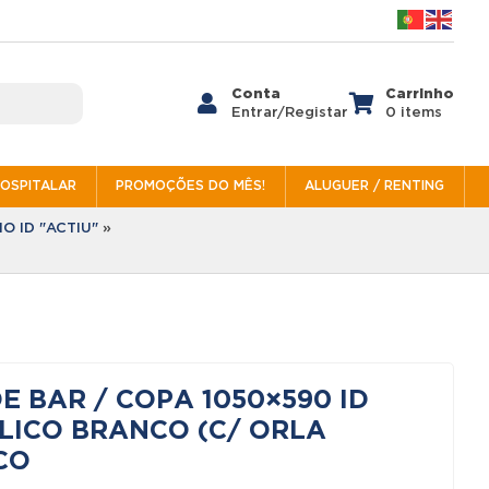
Conta
Carrinho


Entrar/Registar
0 items
HOSPITALAR
PROMOÇÕES DO MÊS!
ALUGUER / RENTING
O ID "ACTIU"
»
E BAR / COPA 1050×590 ID
ÓLICO BRANCO (C/ ORLA
CO