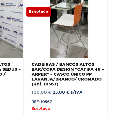
Esgotado
LTOS
CADEIRAS / BANCOS ALTOS
 SEDUS –
BAR/COPA DESIGN “CATIFA 46 –
O /
ARPER” – CASCO ÚNICO PP
LARANJA/BRANCO/ CROMADO
(Ref. 10567)
O
O
100,00
€
25,00
€
s/IVA
preço
preço
REF: 10567
original
atual
Esgotado
era:
é: