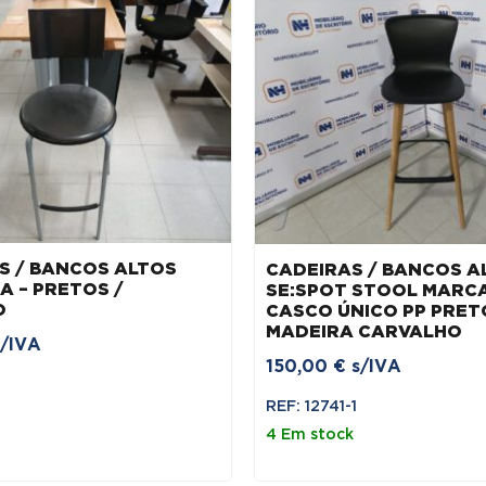
S / BANCOS ALTOS
CADEIRAS / BANCOS A
A – PRETOS /
SE:SPOT STOOL MARCA
O
CASCO ÚNICO PP PRET
MADEIRA CARVALHO
s/IVA
150,00
€
s/IVA
REF: 12741-1
4 Em stock