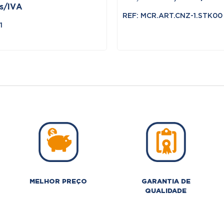
s/IVA
preço
preço
REF: MCR.ART.CNZ-1.STK00
original
atual
1
era:
é:
163,02 €.
138,57 
MELHOR PREÇO
GARANTIA DE
QUALIDADE