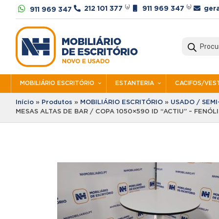




212 101 377
⁽ᵃ⁾
911 969 347
⁽ᵇ⁾
ger
911 969 347
Products
search
MOBILIÁRIO ESCRITÓRIO
ESTANTERIA
CACIFOS/VEST
Início
»
Produtos
»
MOBILIÁRIO ESCRITÓRIO
»
USADO / SEM
MESAS ALTAS DE BAR / COPA 1050×590 ID “ACTIU” – FENÓ