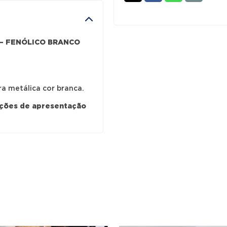
/
COPA
1050x590
 – FENÓLICO BRANCO
ID
"ACTIU"
-
FENÓLICO
ra metálica cor branca.
BRANCO
ições de apresentação
(C/
ORLA
PRETA)
/
BRANCO