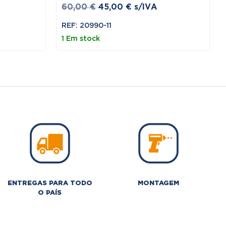
O
O
60,00
€
45,00
€
s/IVA
preço
preço
REF: 20990-11
original
atual
1 Em stock
era:
é:
€.
60,00 €.
45,00 €.
ENTREGAS PARA TODO
MONTAGEM
O PAÍS