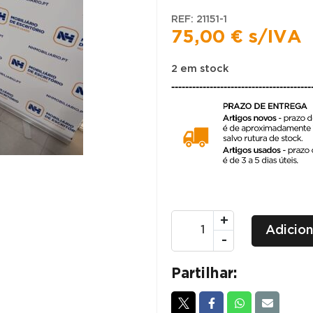
REF:
21151-1
75,00
€
s/IVA
2 em stock
----------------------------------------
Quantidade
+
Adicion
de
-
MESAS
ALTAS
Partilhar:
DE
BAR