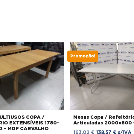
Promoção!
ULTIUSOS COPA /
Mesas Copa / Refeitóri
IO EXTENSÍVEIS 1780-
Articuladas 2000×800 
0 – MDF CARVALHO
O
O
163,02
€
138,57
€
s/IVA