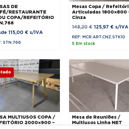
SAS DE
Mesas Copa / Refeitór
FÉ/RESTAURANTE
Articuladas 1800×800 
OU COPA/REFEITÓRIO
Cinza
N.766
O
O
148,20
€
125,97
€
s/IVA
sde
115,00
€
s/IVA
preço
preço
REF: MCR.ART.CNZ.STK10
original
atual
: STN.766
5 Em stock
era:
é:
148,20 €.
125,97
otado
SA MULTIUSOS COPA /
Mesa de Reuniões /
FEITÓRIO 2000×900 –
Multiusos Linha NET
DEIRA DE FREIXO