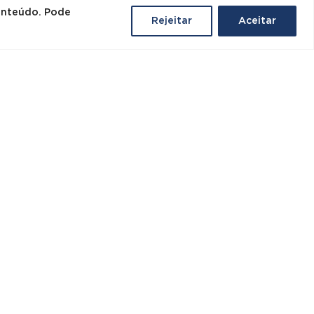
PASSA-FIOS) – ML CINZA
conteúdo. Pode
Rejeitar
Aceitar
/ BRANCO
180,00
€
s/IVA
REF: 18148
1 Em stock
Promoção!
SA
Mesa de Reuniões /
 DE
Multiusos Linha NET
A
2400×1100 – Cinza