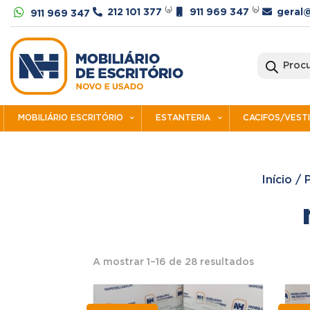




212 101 377
⁽ᵃ⁾
911 969 347
⁽ᵇ⁾
geral@
911 969 347
Products
search
MOBILIÁRIO ESCRITÓRIO
ESTANTERIA
CACIFOS/VEST
Início
/
Ordenado
A mostrar 1–16 de 28 resultados
por
preço: