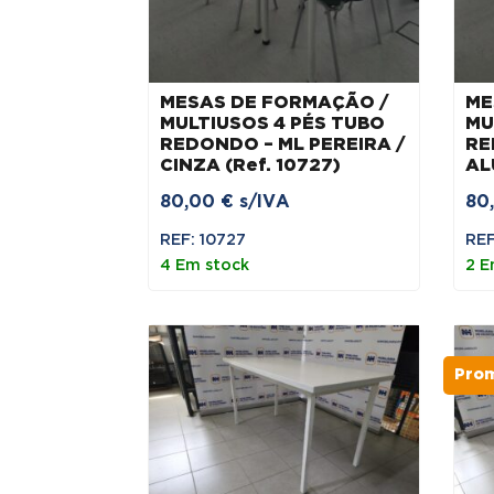
MESAS DE FORMAÇÃO /
ME
MULTIUSOS 4 PÉS TUBO
MU
REDONDO – ML PEREIRA /
RE
CINZA (Ref. 10727)
AL
80,00
€
s/IVA
80
REF: 10727
REF
4 Em stock
2 E
Pro