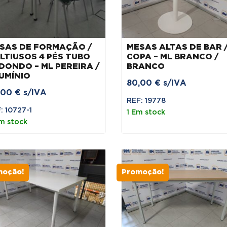
SAS DE FORMAÇÃO /
MESAS ALTAS DE BAR 
LTIUSOS 4 PÉS TUBO
COPA – ML BRANCO /
DONDO – ML PEREIRA /
BRANCO
UMÍNIO
80,00
€
s/IVA
,00
€
s/IVA
REF: 19778
: 10727-1
1 Em stock
m stock
moção!
Promoção!