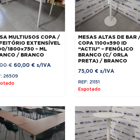
SA MULTIUSOS COPA /
MESAS ALTAS DE BAR 
FEITÓRIO EXTENSÍVEL
COPA 1100×590 ID
00/1800×750 – ML
“ACTIU” – FENÓLICO
ANCO / BRANCO
BRANCO (C/ ORLA
PRETA) / BRANCO
O
O
,00
€
60,00
€
s/IVA
75,00
€
s/IVA
preço
preço
: 26509
original
atual
REF: 21151
gotado
Esgotado
era:
é:
75,00 €.
60,00 €.