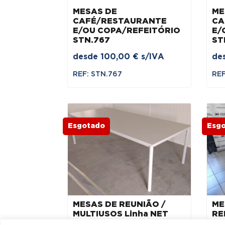
MESAS DE
ME
CAFÉ/RESTAURANTE
CA
E/OU COPA/REFEITÓRIO
E/
STN.767
ST
desde
100,00
€
s/IVA
de
REF: STN.767
REF
Esgotado
Esg
MESAS DE REUNIÃO /
ME
MULTIUSOS Linha NET
RE
1900×900 – ML CINZA /
MA