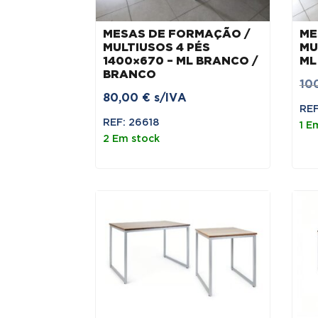
MESAS DE FORMAÇÃO /
ME
MULTIUSOS 4 PÉS
MU
1400×670 – ML BRANCO /
ML
BRANCO
10
80,00
€
s/IVA
REF
REF: 26618
1 E
2 Em stock