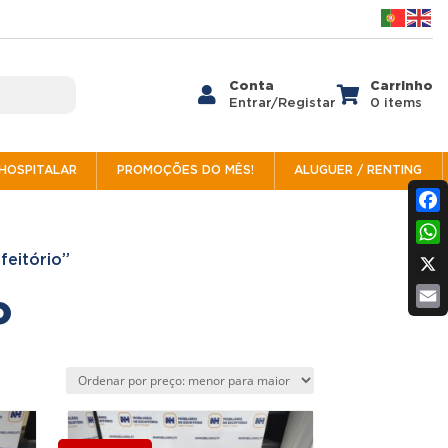
Conta
Carrinho


Entrar/Registar
0 items
/HOSPITALAR
PROMOÇÕES DO MÊS!
ALUGUER / RENTING
Fac
Wh
feitório”
X
o
Ema