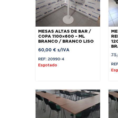
MESAS ALTAS DE BAR /
ME
COPA 1100×600 – ML
RE
BRANCO / BRANCO LISO
12
BR
60,00
€
s/IVA
75
REF: 20990-4
REF
Esgotado
Es