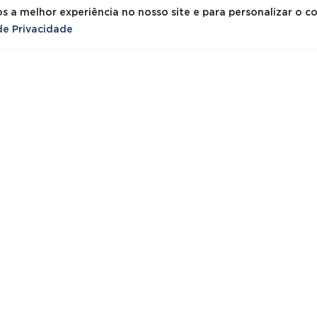
desde
153,00
€
s/IVA
s a melhor experiência no nosso site e para personalizar o 
0,00
€
s/IVA
 de Privacidade
REF: MR.MULT.NET
: 25707
gotado
moção!
CONJUNTOS DE 01 ME
sa de Reuniões /
+ 02 CADEIRAS ALTAS
ltiusos Linha NET
BAR / COPA – MADEIR
00×900 – Cinza
FAIA/BÉTULA (Ref.