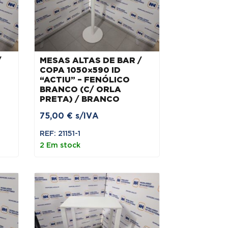
/
MESAS ALTAS DE BAR /
COPA 1050×590 ID
“ACTIU” – FENÓLICO
BRANCO (C/ ORLA
PRETA) / BRANCO
75,00
€
s/IVA
REF: 21151-1
2 Em stock