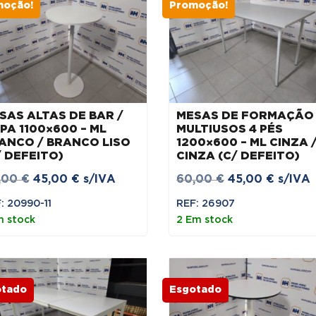
moção!
Promoção!
SAS ALTAS DE BAR /
MESAS DE FORMAÇÃO 
PA 1100×600 – ML
MULTIUSOS 4 PÉS
ANCO / BRANCO LISO
1200×600 – ML CINZA 
/ DEFEITO)
CINZA (C/ DEFEITO)
O
O
O
O
,00
€
45,00
€
s/IVA
60,00
€
45,00
€
s/IVA
preço
preço
preço
preço
: 20990-11
REF: 26907
original
atual
original
atual
m stock
2 Em stock
era:
é:
era:
é:
60,00 €.
45,00 €.
60,00 €.
45,00 
otado
Esgotado