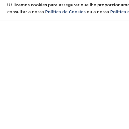
CINZA
Utilizamos cookies para assegurar que lhe proporcionamo
15
consultar a nossa
Política de Cookies
ou a nossa
Política
150,00
€
s/IVA
REF
REF: 23941
Es
Esgotado
Esgotado
Pro
MESAS MULTIUSOS COPA
Me
/ REFEITÓRIO
Mu
EXTENSÍVEIS 1780-
19
2620×950 – MDF