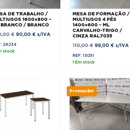
SA DE TRABALHO /
MESA DE FORMAÇÃO /
LTIUSOS 1600×800 –
MULTIUSOS 4 PÉS
 BRANCO / BRANCO
1400×600 – ML
CARVALHO-TRIGO /
O
O
0,00
€
90,00
€
s/IVA
CINZA RAL7035
preço
preço
: 26234
O
O
110,00
€
99,00
€
s/IVA
original
atual
m stock
preço
preço
REF: 13051
era:
é:
original
atual
1 Em stock
100,00 €.
90,00 €.
era:
é:
110,00 €.
99,00 
Promoção!