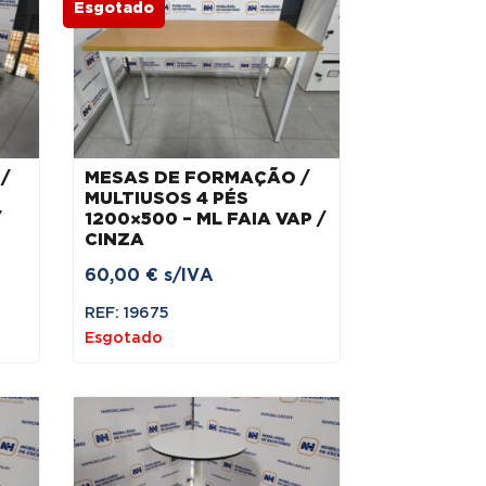
Esgotado
/
MESAS DE FORMAÇÃO /
MULTIUSOS 4 PÉS
/
1200×500 – ML FAIA VAP /
CINZA
60,00
€
s/IVA
REF: 19675
Esgotado
€.