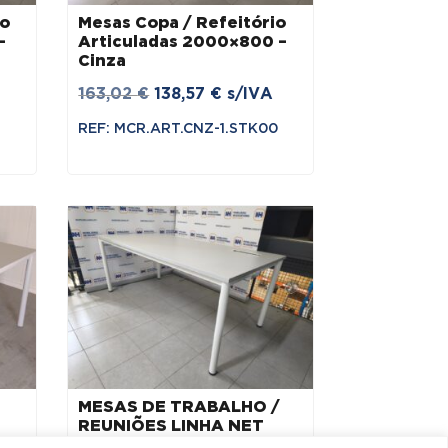
io
Mesas Copa / Refeitório
–
Articuladas 2000×800 –
Cinza
O
O
163,02
€
138,57
€
s/IVA
preço
preço
REF: MCR.ART.CNZ-1.STK00
original
atual
era:
é:
 €.
163,02 €.
138,57 €.
MESAS DE TRABALHO /
REUNIÕES LINHA NET
1900×900 (C/ CAIXA