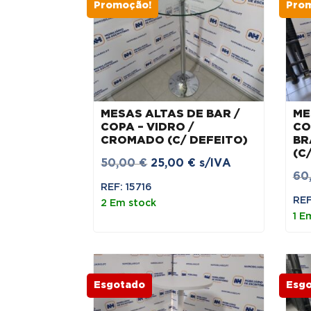
menor
Promoção!
Pro
para
maior
MESAS ALTAS DE BAR /
ME
COPA – VIDRO /
CO
CROMADO (C/ DEFEITO)
BR
(C
O
O
50,00
€
25,00
€
s/IVA
60
preço
preço
REF: 15716
original
atual
REF
2 Em stock
1 E
era:
é:
50,00 €.
25,00 €.
Esgotado
Esg